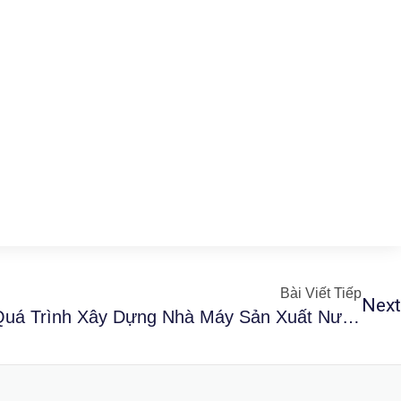
Bài Viết Tiếp
Next
Đánh Giá Rủi Ro Trong Quá Trình Xây Dựng Nhà Máy Sản Xuất Nước Ép Chanh Dây