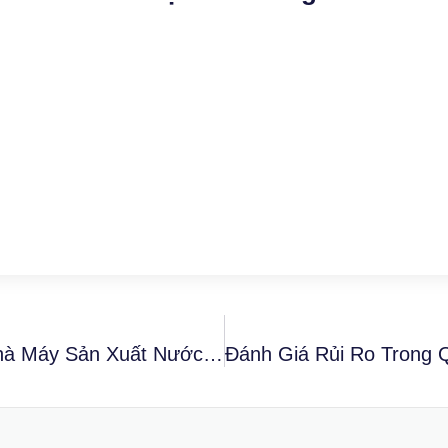
Vai Trò Của Công Nghệ Số Trong Quản Lý Nhà Máy Sản Xuất Nước Ép Chanh Dây