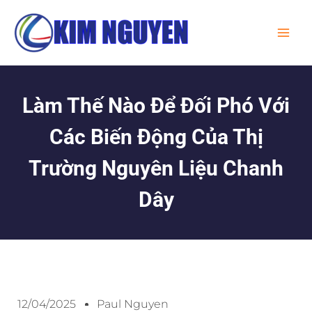
Skip
MA
to
ME
content
Làm Thế Nào Để Đối Phó Với
Các Biến Động Của Thị
Trường Nguyên Liệu Chanh
Dây
12/04/2025
Paul Nguyen