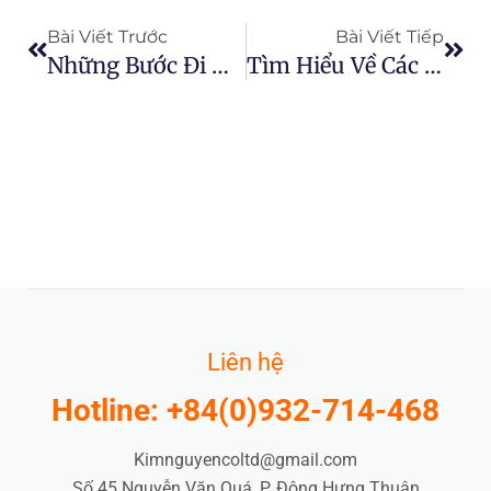
Bài Viết Trước
Bài Viết Tiếp
Những Bước Đi Đầu Tiên Khi Khởi Nghiệp Trong Ngành Nước Ép Chanh Dây
Tìm Hiểu Về Các Mô Hình Kinh Doanh Trong Ngành Sản Xuất Nước Ép Chanh Dây
Liên hệ
Hotline: +84(0)932-714-468
Kimnguyencoltd@gmail.com
Số 45 Nguyễn Văn Quá, P. Đông Hưng Thuận