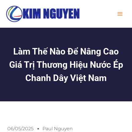
Skip
MA
to
ME
content
Làm Thế Nào Để Nâng Cao
Giá Trị Thương Hiệu Nước Ép
Chanh Dây Việt Nam
06/05/2025
Paul Nguyen