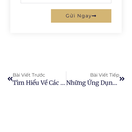
Gửi Ngay
Prev
Next
Bài Viết Trước
Bài Viết Tiếp
Tìm Hiểu Về Các Chính Sách Hỗ Trợ Của Chính Phủ Cho Ngành Sản Xuất Nước Ép Chanh Dây
Những Ứng Dụng Mới Của Nước Ép Chanh Dây Trong Ngành Thực Phẩm Và Mỹ Phẩm