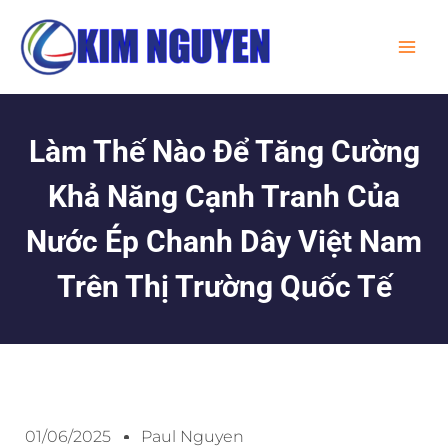
Skip
MA
to
ME
content
Làm Thế Nào Để Tăng Cường
Khả Năng Cạnh Tranh Của
Nước Ép Chanh Dây Việt Nam
Trên Thị Trường Quốc Tế
01/06/2025
Paul Nguyen