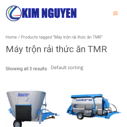
Skip
MA
to
ME
content
Home
/ Products tagged “Máy trộn rải thức ăn TMR”
Máy trộn rải thức ăn TMR
Showing all 3 results