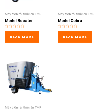
Máy trộn rải thức ăn TMR
Máy trộn rải thức ăn TMR
Model Booster
Model Cobra
Rated
Rated
0
0
READ MORE
READ MORE
out
out
of
of
5
5
Máy trộn rải thức ăn TMR