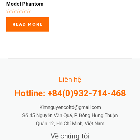
Model Phantom
Rated
0
READ MORE
out
of
5
Liên hệ
Hotline: +84(0)932-714-468
Kimnguyencoltd@gmail.com
Số 45 Nguyễn Văn Quá, P. Đông Hưng Thuận
Quận 12, Hồ Chí Minh, Việt Nam
Về chúng tôi