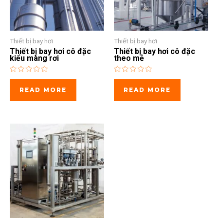
Thiết bị bay hơi
Thiết bị bay hơi
Thiết bị bay hơi cô đặc
Thiết bị bay hơi cô đặc
kiểu màng rơi
theo mẻ
Rated
Rated
0
0
READ MORE
READ MORE
out
out
of
of
5
5