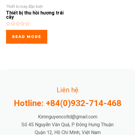
Thiết bị máy đặc biệt
Thiết bị thu hồi hương trái
cây
Rated
0
READ MORE
out
of
5
Liên hệ
Hotline: +84(0)932-714-468
Kimnguyencoltd@gmail.com
Số 45 Nguyễn Văn Quá, P. Đông Hưng Thuận
Quận 12, Hồ Chí Minh, Việt Nam