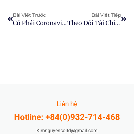
Prev
Next
Bài Viết Trước
Bài Viết Tiếp
Có Phải Coronavirus Đã Thay Đổi Việc Mua Sắm Hàng Tạp Hóa Mãi Mãi?
Theo Dõi Tài Chính Trang Trại Của Bạn Trong AGRIVI
Liên hệ
Hotline: +84(0)932-714-468
Kimnguyencoltd@gmail.com