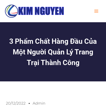
Skip
MA
to
ME
content
3 Phẩm Chất Hàng Đầu Của
Một Người Quản Lý Trang
Trại Thành Công
20/12/2022
Admin