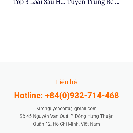
Top 3 Loài Sâu Hại Mía Có Tầm Quan Trọng Kinh Tế
Tuyến Trùng Rễ Mập Đe Dọa Sản Xuất Củ Cải Đường
Liên hệ
Hotline: +84(0)932-714-468
Kimnguyencoltd@gmail.com
Số 45 Nguyễn Văn Quá, P. Đông Hưng Thuận
Quận 12, Hồ Chí Minh, Việt Nam