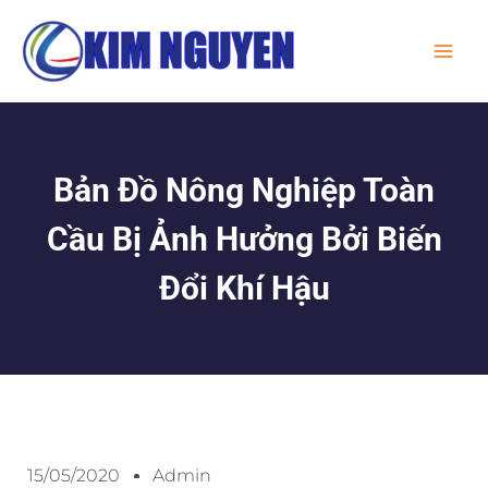
Skip
MA
to
ME
content
Bản Đồ Nông Nghiệp Toàn
Cầu Bị Ảnh Hưởng Bởi Biến
Đổi Khí Hậu
15/05/2020
Admin