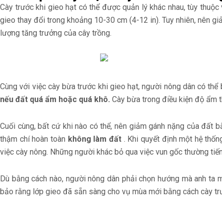
Cày trước khi gieo hạt có thể được quản lý khác nhau, tùy thuộc 
gieo thay đổi trong khoảng 10-30 cm (4-12 in). Tuy nhiên, nên gi
lượng tăng trưởng của cây trồng.
Cùng với việc cày bừa trước khi gieo hạt, người nông dân có th
nếu đất quá ẩm hoặc quá khô.
Cày bừa trong điều kiện độ ẩm t
Cuối cùng, bất cứ khi nào có thể, nên giảm gánh nặng của đất 
thậm chí hoàn toàn
không làm đất
. Khi quyết định một hệ thố
việc cày nông. Những người khác bỏ qua việc vun gốc thường tiến
Dù bằng cách nào, người nông dân phải chọn hướng mà anh ta muố
bảo rằng lớp gieo đã sẵn sàng cho vụ mùa mới bằng cách cày trư