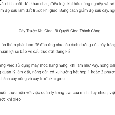
vào tính chất đất khác nhau, điều kiện khí hậu nông nghiệp và sở
ảm độ sâu làm đất trước khi gieo. Bằng cách giảm độ sâu cày, ngư
ể bón thêm phân bón để đáp ứng nhu cầu dinh dưỡng của cây trồn
huận lợi sẽ bảo vệ cấu trúc đất đáng kể.
bằng việc sử dụng máy móc hạng nặng. Khi làm như vậy, nông dâ
ng quản lý làm đất, nông dân có xu hướng kết hợp 1 hoặc 2 phươ
 hành cày nông và cày trước khi gieo.
n thực hiện với việc quản lý trang trại của mình. Tuy nhiên,
vi
ớc khi gieo.