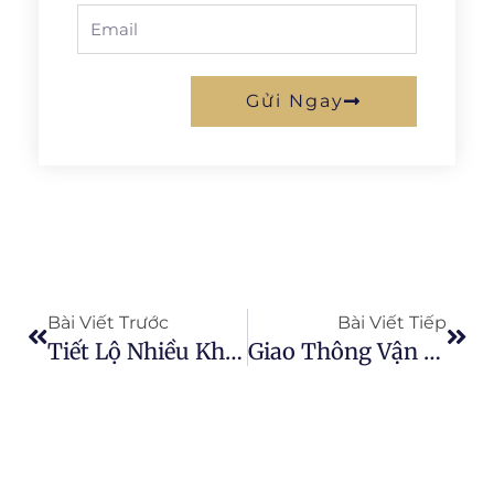
Email
Gửi Ngay
Prev
Next
Bài Viết Trước
Bài Viết Tiếp
Tiết Lộ Nhiều Khả Năng Của Bao Bì Cây Trồng
Giao Thông Vận Tải Là Một Yếu Tố Quan Trọng Cho Sự Thành Công Của Nông Dân