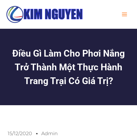
Skip
MA
to
ME
content
Điều Gì Làm Cho Phơi Nắng
Trở Thành Một Thực Hành
Trang Trại Có Giá Trị?
15/12/2020
Admin