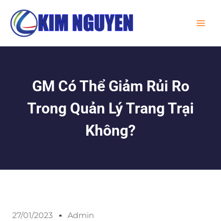
Skip
MA
to
ME
content
GM Có Thể Giảm Rủi Ro
Trong Quản Lý Trang Trại
Không?
27/01/2023
Admin