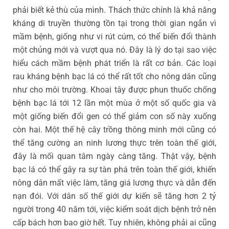
phải biết kẻ thù của mình. Thách thức chính là khả năng
kháng di truyền thường tồn tại trong thời gian ngắn vì
mầm bệnh, giống như vi rút cúm, có thể biến đổi thành
một chủng mới và vượt qua nó. Đây là lý do tại sao việc
hiểu cách mầm bệnh phát triển là rất cơ bản. Các loại
rau kháng bệnh bạc lá có thể rất tốt cho nông dân cũng
như cho môi trường. Khoai tây được phun thuốc chống
bệnh bạc lá tới 12 lần một mùa ở một số quốc gia và
một giống biến đổi gen có thể giảm con số này xuống
còn hai. Một thế hệ cây trồng thông minh mới cũng có
thể tăng cường an ninh lương thực trên toàn thế giới,
đây là mối quan tâm ngày càng tăng. Thật vậy, bệnh
bạc lá có thể gây ra sự tàn phá trên toàn thế giới, khiến
nông dân mất việc làm, tăng giá lương thực và dẫn đến
nạn đói. Với dân số thế giới dự kiến sẽ tăng hơn 2 tỷ
người trong 40 năm tới, việc kiểm soát dịch bệnh trở nên
cấp bách hơn bao giờ hết. Tuy nhiên, không phải ai cũng