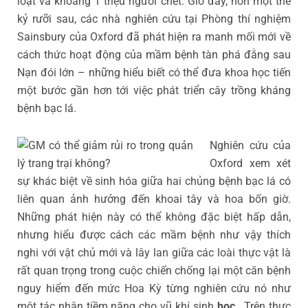
loạt và khoảng 1 triệu người chết. Giờ đây, hơn một thế
kỷ rưỡi sau, các nhà nghiên cứu tại Phòng thí nghiệm
Sainsbury của Oxford đã phát hiện ra manh mối mới về
cách thức hoạt động của mầm bệnh tàn phá đằng sau
Nạn đói lớn – những hiểu biết có thể đưa khoa học tiến
một bước gần hơn tới việc phát triển cây trồng kháng
bệnh bạc lá.
Nghiên cứu của
Oxford xem xét
sự khác biệt về sinh hóa giữa hai chủng bệnh bạc lá có
liên quan ảnh hưởng đến khoai tây và hoa bốn giờ.
Những phát hiện này có thể không đặc biệt hấp dẫn,
nhưng hiểu được cách các mầm bệnh như vậy thích
nghi với vật chủ mới và lây lan giữa các loài thực vật là
rất quan trọng trong cuộc chiến chống lại một căn bệnh
nguy hiểm đến mức Hoa Kỳ từng nghiên cứu nó như
một tác nhân tiềm năng cho vũ khí sinh
học
. Trên thực