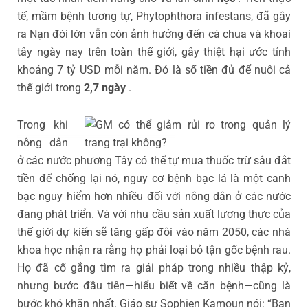
tế, mầm bệnh tương tự, Phytophthora infestans, đã gây
ra Nạn đói lớn vẫn còn ảnh hưởng đến cà chua và khoai
tây ngày nay trên toàn thế giới, gây thiệt hại ước tính
khoảng 7 tỷ USD mỗi năm. Đó là số tiền đủ để nuôi cả
thế giới trong
2,7 ngày
.
Trong khi
nông dân
ở các nước phương Tây có thể tự mua thuốc trừ sâu đắt
tiền để chống lại nó, nguy cơ bệnh bạc lá là một canh
bạc nguy hiểm hơn nhiều đối với nông dân ở các nước
đang phát triển. Và với nhu cầu sản xuất lương thực của
thế giới dự kiến sẽ tăng gấp đôi vào năm 2050, các nhà
khoa học nhận ra rằng họ phải loại bỏ tận gốc bệnh rau.
Họ đã cố gắng tìm ra giải pháp trong nhiều thập kỷ,
nhưng bước đầu tiên—hiểu biết về căn bệnh—cũng là
bước khó khăn nhất. Giáo sư Sophien Kamoun nói: “Bạn