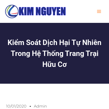
Skip
MA
to
ME
content
Kiểm Soát Dịch Hại Tự Nhiên
Trong Hệ Thống Trang Trại
Hữu Cơ
10/01/2020
Admin