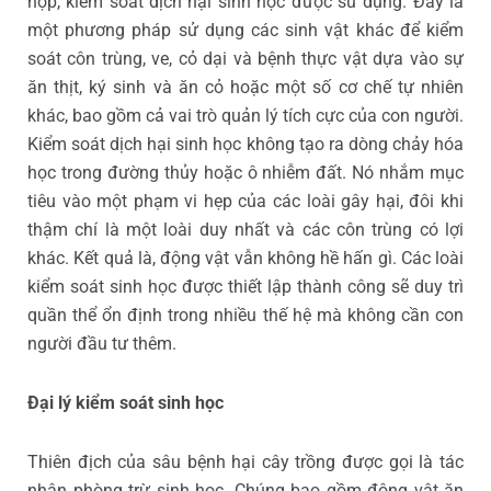
hợp, kiểm soát dịch hại sinh học được sử dụng. Đây là
một phương pháp sử dụng các sinh vật khác để kiểm
soát côn trùng, ve, cỏ dại và bệnh thực vật dựa vào sự
ăn thịt, ký sinh và ăn cỏ hoặc một số cơ chế tự nhiên
khác, bao gồm cả vai trò quản lý tích cực của con người.
Kiểm soát dịch hại sinh học không tạo ra dòng chảy hóa
học trong đường thủy hoặc ô nhiễm đất. Nó nhắm mục
tiêu vào một phạm vi hẹp của các loài gây hại, đôi khi
thậm chí là một loài duy nhất và các côn trùng có lợi
khác. Kết quả là, động vật vẫn không hề hấn gì. Các loài
kiểm soát sinh học được thiết lập thành công sẽ duy trì
quần thể ổn định trong nhiều thế hệ mà không cần con
người đầu tư thêm.
Đại lý kiểm soát sinh học
Thiên địch của sâu bệnh hại cây trồng được gọi là tác
nhân phòng trừ sinh học. Chúng bao gồm động vật ăn