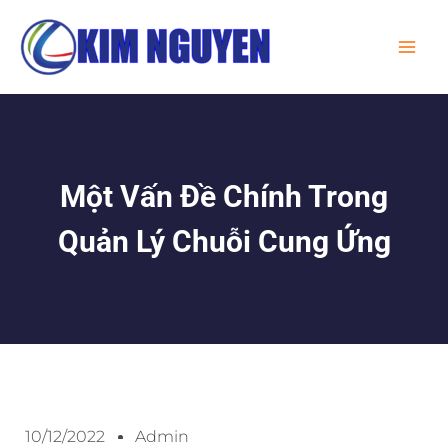
Skip
MA
to
ME
content
Một Vấn Đề Chính Trong
Quản Lý Chuỗi Cung Ứng
10/12/2022
Admin