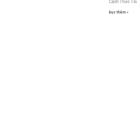
Cách Thức Tối 
Đọc thêm »