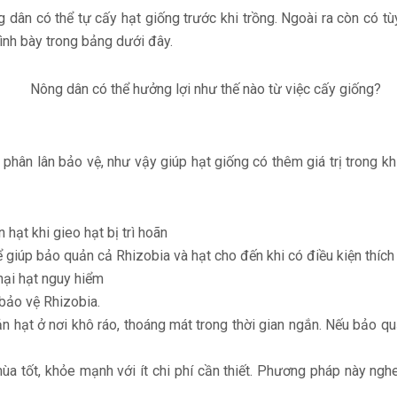
 dân có thể tự cấy hạt giống trước khi trồng. Ngoài ra còn có tù
rình bày trong bảng dưới đây.
phân lân bảo vệ, như vậy giúp hạt giống có thêm giá trị trong khi
 hạt khi gieo hạt bị trì hoãn
hể giúp bảo quản cả Rhizobia và hạt cho đến khi có điều kiện thí
hại hạt nguy hiểm
 bảo vệ Rhizobia.
ản hạt ở nơi khô ráo, thoáng mát trong thời gian ngắn. Nếu bảo q
ùa tốt, khỏe mạnh với ít chi phí cần thiết. Phương pháp này ngh