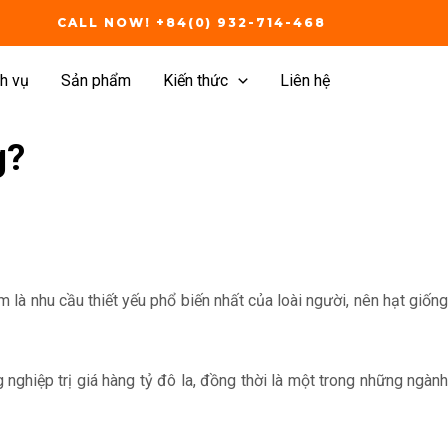
CALL NOW! +84(0) 932-714-468
h vụ
Sản phẩm
Kiến thức
Liên hệ
g?
là nhu cầu thiết yếu phổ biến nhất của loài người, nên hạt giống
nghiệp trị giá hàng tỷ đô la, đồng thời là một trong những ngành