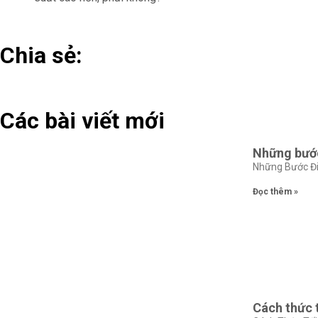
Chia sẻ:
Các bài viết mới
Những bước
Những Bước Đi 
Đọc thêm »
Cách thức 