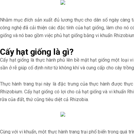
Nhằm mục đích sản xuất đủ lương thực cho dân số ngày càng tăn
công nghệ đã cải thiện các đặc tính của hạt giống, làm cho nó 
giống và nó bao gồm việc phủ hạt giống bằng vi khuẩn Rhizobiu
Cấy hạt giống là gì?
Cấy hạt giống là thực hành phủ lên bề mặt hạt giống một loại v
sần ở rễ giúp cố định nitơ từ không khí và cung cấp cho cây trồng
Thực hành trang trại này là đặc trưng của thực hành được thực h
Rhizobium. Cấy hạt giống có lợi cho cả hạt giống và vi khuẩn Rhi
rữa của đất, thứ cũng tiêu diệt cả Rhizobia.
Cùng với vi khuẩn, một thực hành trang trại phổ biến trong quá t