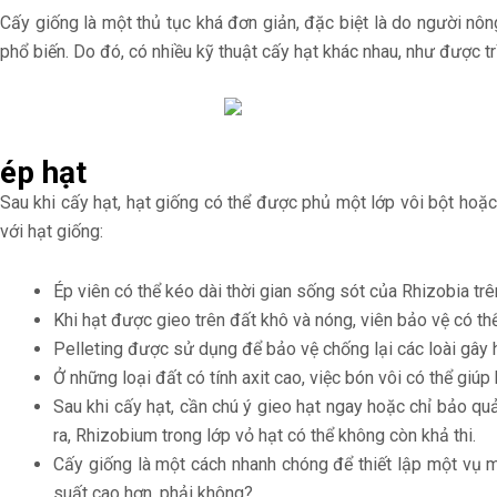
Cấy giống là một thủ tục khá đơn giản, đặc biệt là do người nông
phổ biến. Do đó, có nhiều kỹ thuật cấy hạt khác nhau, như được t
ép hạt
Sau khi cấy hạt, hạt giống có thể được phủ một lớp vôi bột hoặc 
với hạt giống:
Ép viên có thể kéo dài thời gian sống sót của Rhizobia trên
Khi hạt được gieo trên đất khô và nóng, viên bảo vệ có t
Pelleting được sử dụng để bảo vệ chống lại các loài gây 
Ở những loại đất có tính axit cao, việc bón vôi có thể giúp
Sau khi cấy hạt, cần chú ý gieo hạt ngay hoặc chỉ bảo qu
ra, Rhizobium trong lớp vỏ hạt có thể không còn khả thi.
Cấy giống là một cách nhanh chóng để thiết lập một vụ m
suất cao hơn, phải không?