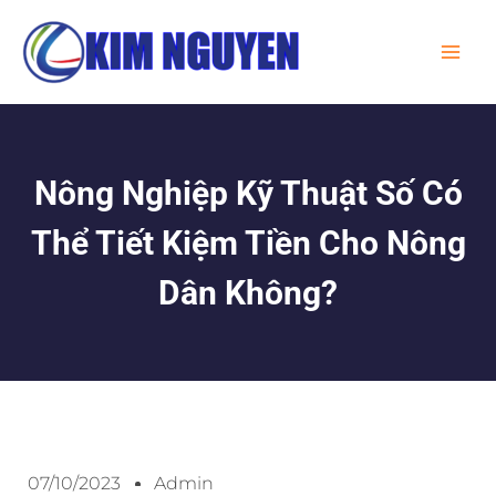
Skip
MA
to
ME
content
Nông Nghiệp Kỹ Thuật Số Có
Thể Tiết Kiệm Tiền Cho Nông
Dân Không?
07/10/2023
Admin