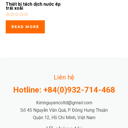
Thiết bị tách dịch nước ép
trái xoài
Rated
0
READ MORE
out
of
5
Liên hệ
Hotline: +84(0)932-714-468
Kimnguyencoltd@gmail.com
Số 45 Nguyễn Văn Quá, P. Đông Hưng Thuận
Quận 12, Hồ Chí Minh, Việt Nam