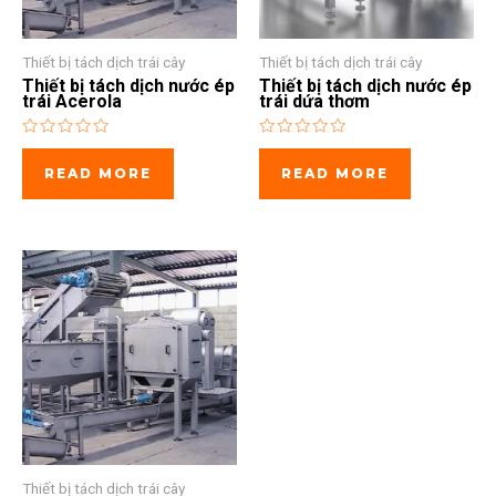
Thiết bị tách dịch trái cây
Thiết bị tách dịch trái cây
Thiết bị tách dịch nước ép
Thiết bị tách dịch nước ép
trái Acerola
trái dứa thơm
Rated
Rated
0
0
READ MORE
READ MORE
out
out
of
of
5
5
Thiết bị tách dịch trái cây