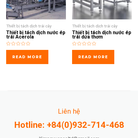
Thiết bị tách dịch trái cây
Thiết bị tách dịch trái cây
Thiết bị tách dịch nước ép
Thiết bị tách dịch nước ép
trái Acerola
trái dứa thơm
Rated
Rated
0
0
READ MORE
READ MORE
out
out
of
of
5
5
Liên hệ
Hotline: +84(0)932-714-468