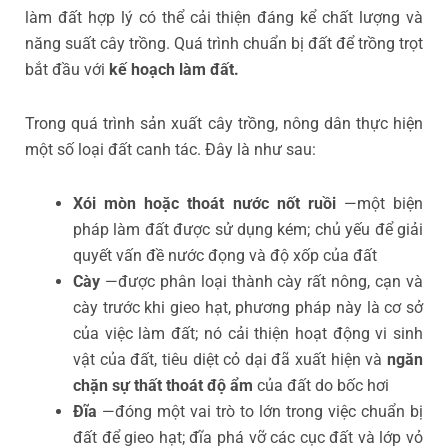
làm đất hợp lý có thể cải thiện đáng kể chất lượng và
năng suất cây trồng. Quá trình chuẩn bị đất để trồng trọt
bắt đầu với
kế hoạch làm đất.
Trong quá trình sản xuất cây trồng, nông dân thực hiện
một số loại đất canh tác. Đây là như sau:
Xói mòn hoặc thoát nước nốt ruồi
—một biện
pháp làm đất được sử dụng kém; chủ yếu để giải
quyết vấn đề nước đọng và độ xốp của đất
Cày
—được phân loại thành cày rất nông, cạn và
cày trước khi gieo hạt, phương pháp này là cơ sở
của việc làm đất; nó cải thiện hoạt động vi sinh
vật của đất, tiêu diệt cỏ dại đã xuất hiện và
ngăn
chặn sự thất thoát độ ẩm
của đất do bốc hơi
Đĩa
—đóng một vai trò to lớn trong việc chuẩn bị
đất để gieo hạt; đĩa phá vỡ các cục đất và lớp vỏ