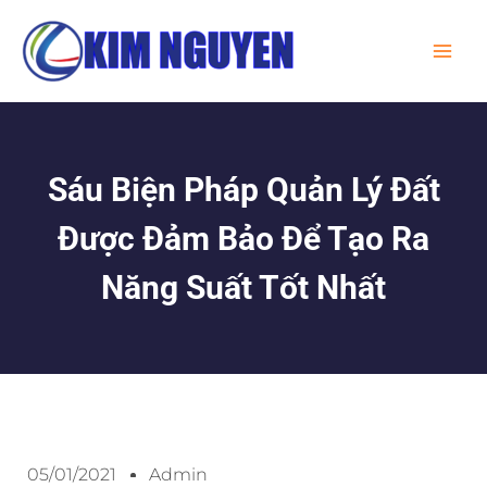
Skip
MA
to
ME
content
Sáu Biện Pháp Quản Lý Đất
Được Đảm Bảo Để Tạo Ra
Năng Suất Tốt Nhất
05/01/2021
Admin