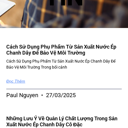
Page
Page
Page
Page
Page
Page
Page
Page
Page
Page
Page
Page
Page
Page
Page
Page
Page
Page
Page
Pa
Cách Sử Dụng Phụ Phẩm Từ Sản Xuất Nước Ép
Chanh Dây Để Bảo Vệ Môi Trường
Cách Sử Dụng Phụ Phẩm Từ Sản Xuất Nước Ép Chanh Dây Để
Bảo Vệ Môi Trường Trong bối cảnh
Đọc Thêm
Paul Nguyen
27/03/2025
Những Lưu Ý Về Quản Lý Chất Lượng Trong Sản
Xuất Nước Ép Chanh Dây Cô Đặc