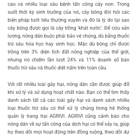
cao và nhiều loại sâu bệnh tấn công cây non. Trong
suốt thời kỳ sinh trưởng của nó, cây bông đòi hỏi các
biện pháp tưới tiêu thường xuyên và đó là lý do tại sao
cây bông được gọi là cây trồng ‘khát nước’. Để cứu sản
lượng, nông dân buộc phải bảo vệ chúng, dù bằng thuốc
trừ sâu hóa học hay sinh học. Mặc dù bông chỉ được
trồng trên 3% diện tích đất nông nghiệp của thế giới,
nhưng nó chiếm lần lượt 24% và 11% doanh số bán
thuốc trừ sâu và thuốc diệt nấm trên toàn cầu.
Với rất nhiều loài gây hại, nông dân cần được giúp đỡ
khi xử lý và sử dụng hoạt chất nào. Bạn có thể tìm thấy
danh sách tất cả các loài gây hại và danh sách nhiều
loại thuốc trừ sâu có thể xử lý chúng trong hệ thống
quản lý trang trại AGRIVI. AGRIVI cũng cảnh báo cho
nông dân về sự tấn công của dịch hại có thể xảy ra, giúp
họ theo dõi mọi hoạt động trên đồng ruộng, theo dõi dự