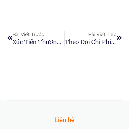
Prev
Next
Bài Viết Trước
Bài Viết Tiếp
Xúc Tiến Thương Mại, Giới Thiệu Công Nghệ Chế Biến Trái Cây
Theo Dõi Chi Phí Công Việc Trên Trang Trại Của Bạn Với Hệ Thống AGRIVI
Liên hệ