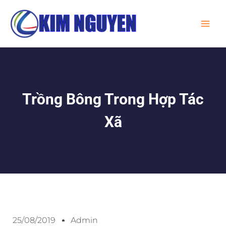
Skip
MA
to
ME
content
Trồng Bông Trong Hợp Tác
Xã
25/08/2019
Admin