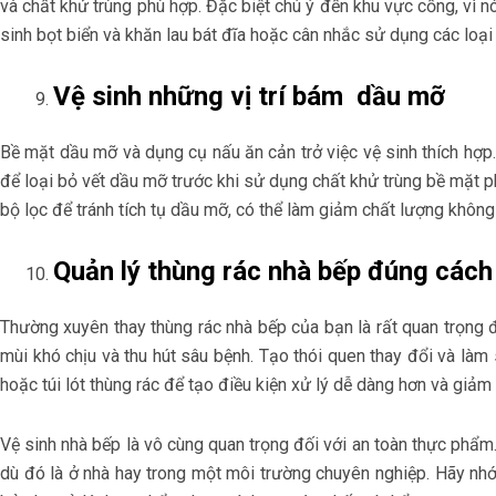
và chất khử trùng phù hợp. Đặc biệt chú ý đến khu vực cống, vì 
sinh bọt biển và khăn lau bát đĩa hoặc cân nhắc sử dụng các loại 
Vệ sinh những vị trí bám dầu mỡ
Bề mặt dầu mỡ và dụng cụ nấu ăn cản trở việc vệ sinh thích hợp
để loại bỏ vết dầu mỡ trước khi sử dụng chất khử trùng bề mặt p
bộ lọc để tránh tích tụ dầu mỡ, có thể làm giảm chất lượng không
Quản lý thùng rác nhà bếp đúng cách
Thường xuyên thay thùng rác nhà bếp của bạn là rất quan trọng để
mùi khó chịu và thu hút sâu bệnh. Tạo thói quen thay đổi và l
hoặc túi lót thùng rác để tạo điều kiện xử lý dễ dàng hơn và giảm 
Vệ sinh nhà bếp là vô cùng quan trọng đối với an toàn thực phẩm.
dù đó là ở nhà hay trong một môi trường chuyên nghiệp. Hãy nhớ