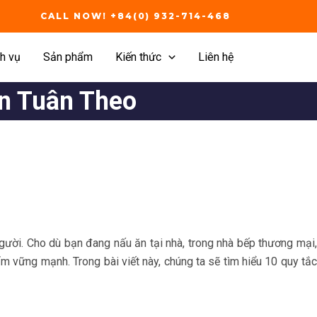
CALL NOW! +84(0) 932-714-468
h vụ
Sản phẩm
Kiến thức
Liên hệ
n Tuân Theo
người. Cho dù bạn đang nấu ăn tại nhà, trong nhà bếp thương mại,
m vững mạnh. Trong bài viết này, chúng ta sẽ tìm hiểu 10 quy tắc