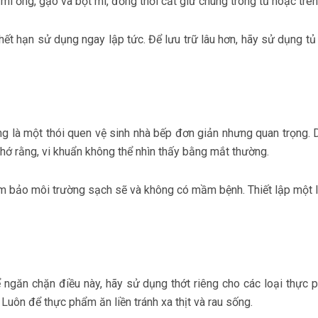
ì ống, gạo và bột mì, đồng thời cất giữ chúng trong tủ hoặc trên
ết hạn sử dụng ngay lập tức. Để lưu trữ lâu hơn, hãy sử dụng tủ
 là một thói quen vệ sinh nhà bếp đơn giản nhưng quan trọng. D
hớ rằng, vi khuẩn không thể nhìn thấy bằng mắt thường.
m bảo môi trường sạch sẽ và không có mầm bệnh. Thiết lập một lị
găn chặn điều này, hãy sử dụng thớt riêng cho các loại thực ph
Luôn để thực phẩm ăn liền tránh xa thịt và rau sống.