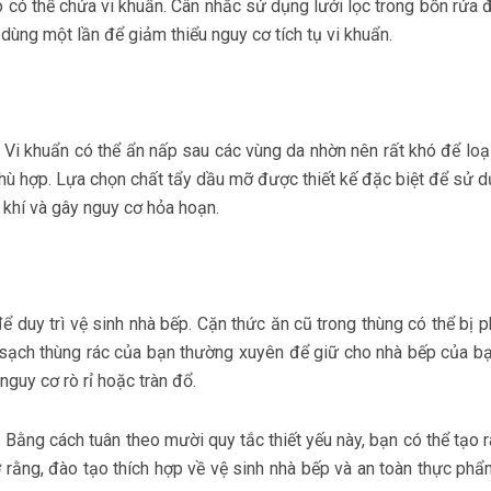
nó có thể chứa vi khuẩn. Cân nhắc sử dụng lưới lọc trong bồn rửa
dùng một lần để giảm thiểu nguy cơ tích tụ vi khuẩn.
. Vi khuẩn có thể ẩn nấp sau các vùng da nhờn nên rất khó để lo
hù hợp. Lựa chọn chất tẩy dầu mỡ được thiết kế đặc biệt để sử d
 khí và gây nguy cơ hỏa hoạn.
 duy trì vệ sinh nhà bếp. Cặn thức ăn cũ trong thùng có thể bị ph
àm sạch thùng rác của bạn thường xuyên để giữ cho nhà bếp của 
nguy cơ rò rỉ hoặc tràn đổ.
 Bằng cách tuân theo mười quy tắc thiết yếu này, bạn có thể tạo 
 rằng, đào tạo thích hợp về vệ sinh nhà bếp và an toàn thực ph