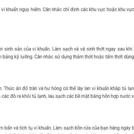
vi khuẩn nguy hiểm. Cân nhắc chỉ định các khu vực hoặc khu vực
nơi sinh sản của vi khuẩn. Làm sạch và vệ sinh thớt ngay sau kh
 bảng kỹ lưỡng. Cân nhắc sử dụng thảm thớt hoặc tấm thớt dùng 
. Thức ăn đổ tràn và hư hỏng có thể lây lan vi khuẩn khắp tủ l
 các đồ ra khỏi tủ lạnh, lau sạch các bề mặt bằng hỗn hợp nước v
m bẩn và tích tụ vi khuẩn. Làm sạch bồn rửa của bạn hàng ngày 