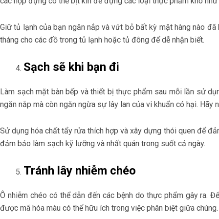
các hộp đựng có thể bịt kín để đựng các loại thực phẩm khô như m
Giữ tủ lạnh của bạn ngăn nắp và vứt bỏ bất kỳ mặt hàng nào đã h
tháng cho các đồ trong tủ lạnh hoặc tủ đông để dễ nhận biết.
Sạch sẽ khi bạn đi
Làm sạch mặt bàn bếp và thiết bị thực phẩm sau mỗi lần sử dụng
ngăn nắp mà còn ngăn ngừa sự lây lan của vi khuẩn có hại. Hãy n
Sử dụng hóa chất tẩy rửa thích hợp và xây dựng thói quen để đả
đảm bảo làm sạch kỹ lưỡng và nhất quán trong suốt cả ngày.
Tránh lây nhiễm chéo
Ô nhiễm chéo có thể dẫn đến các bệnh do thực phẩm gây ra. Để n
được mã hóa màu có thể hữu ích trong việc phân biệt giữa chúng. 