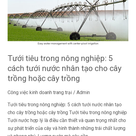
Tưới
tiêu
trong
nông
nghiệp:
5
cách
Tưới tiêu trong nông nghiệp: 5
tưới
nước
cách tưới nước nhân tạo cho cây
nhân
trồng hoặc cây trồng
tạo
cho
Công việc kinh doanh trang trại
/
Admin
cây
Tưới tiêu trong nông nghiệp: 5 cách tưới nước nhân tạo
trồng
cho cây trồng hoặc cây trồng Tưới tiêu trong nông nghiệp
hoặc
Tưới nước hợp lý là điều cần thiết và quan trọng nhất cho
cây
sự phát triển của cây và hình thành những trái chất lượng
trồng