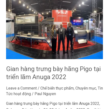
Gian
hàng
trưng
bày
hãng
Pigo
tại
triển
lãm
Anuga
2022
Gian hàng trưng bày hãng Pigo tại
triển lãm Anuga 2022
Leave a Comment
/
Chế biến thực phẩm
,
Chuyên mục
,
Tin
Tức hoạt động
/
Paul Nguyen
Gian hàng trưng bày hãng Pigo tại triển lãm Anuga 2022,