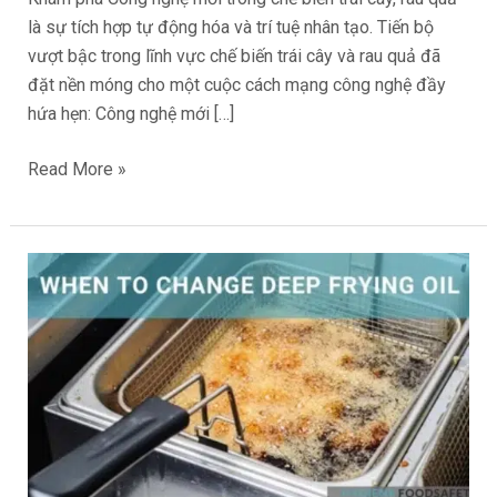
cây
là sự tích hợp tự động hóa và trí tuệ nhân tạo. Tiến bộ
rau
vượt bậc trong lĩnh vực chế biến trái cây và rau quả đã
quả
đặt nền móng cho một cuộc cách mạng công nghệ đầy
là
hứa hẹn: Công nghệ mới […]
sự
Read More »
tích
hợp
tự
động
Khi
hóa
nào
và
cần
trí
thay
tuệ
dầu
nhân
chiên?
tạo