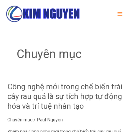
Skip
Post
MA
to
pagination
ME
content
Chuyên mục
Công nghệ mới trong chế biến trái
Công
nghệ
cây rau quả là sự tích hợp tự động
mới
hóa và trí tuệ nhân tạo
trong
chế
Chuyên mục
/
Paul Nguyen
biến
trái
Khám phá Công nghệ mới trong chế biến trái cây, rau quả