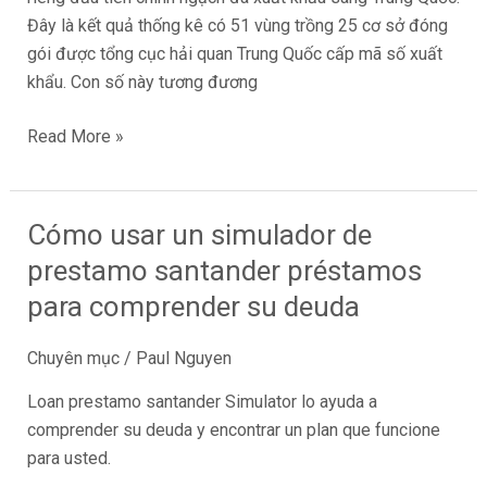
Đây là kết quả thống kê có 51 vùng trồng 25 cơ sở đóng
gói được tổng cục hải quan Trung Quốc cấp mã số xuất
khẩu. Con số này tương đương
Read More »
Cómo usar un simulador de
Cómo
usar
prestamo santander préstamos
un
para comprender su deuda
simulador
de
Chuyên mục
/
Paul Nguyen
prestamo
santander
Loan prestamo santander Simulator lo ayuda a
préstamos
comprender su deuda y encontrar un plan que funcione
para
para usted.
comprender