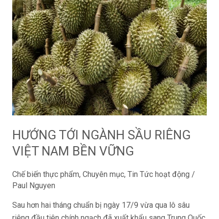
TỚI
NGÀNH
SẦU
RIÊNG
VIỆT
NAM
BỀN
VỮNG
HƯỚNG TỚI NGÀNH SẦU RIÊNG
VIỆT NAM BỀN VỮNG
Chế biến thực phẩm
,
Chuyên mục
,
Tin Tức hoạt động
/
Paul Nguyen
Sau hơn hai tháng chuẩn bị ngày 17/9 vừa qua lô sâu
riêng đầu tiên chính ngạch đã xuất khẩu sang Trung Quốc.