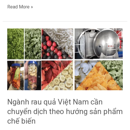
Read More »
su
deuda
Ngành
rau
quả
Việt
Nam
cần
chuyển
dịch
theo
hướng
Ngành rau quả Việt Nam cần
sản
chuyển dịch theo hướng sản phẩm
phẩm
chế biến
chế
biến