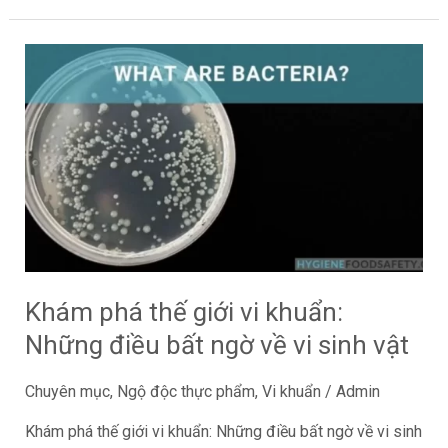
Khám
phá
thế
giới
vi
khuẩn:
Những
điều
bất
ngờ
Khám phá thế giới vi khuẩn:
về
Những điều bất ngờ về vi sinh vật
vi
sinh
Chuyên mục
,
Ngộ độc thực phẩm
,
Vi khuẩn
/
Admin
vật
Khám phá thế giới vi khuẩn: Những điều bất ngờ về vi sinh