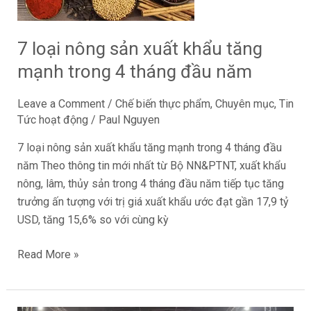
khẩu
tăng
mạnh
7 loại nông sản xuất khẩu tăng
trong
mạnh trong 4 tháng đầu năm
4
tháng
Leave a Comment
/
Chế biến thực phẩm
,
Chuyên mục
,
Tin
đầu
Tức hoạt động
/
Paul Nguyen
năm
7 loại nông sản xuất khẩu tăng mạnh trong 4 tháng đầu
năm Theo thông tin mới nhất từ Bộ NN&PTNT, xuất khẩu
nông, lâm, thủy sản trong 4 tháng đầu năm tiếp tục tăng
trưởng ấn tượng với trị giá xuất khẩu ước đạt gần 17,9 tỷ
USD, tăng 15,6% so với cùng kỳ
Read More »