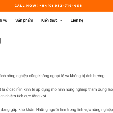
CALL NOW! +84(0) 932-714-468
h vụ
Sản phẩm
Kiến thức
Liên hệ
g
gành nông nghiệp cũng không ngoại lệ và không bị ảnh hưởng.
t là ở các nền kinh tế áp dụng mô hình nông nghiệp thâm dụng lao
ca nhiễm tích cực tăng vọt.
n đang gặp khó khăn. Những người làm trong lĩnh vực nông nghiệp