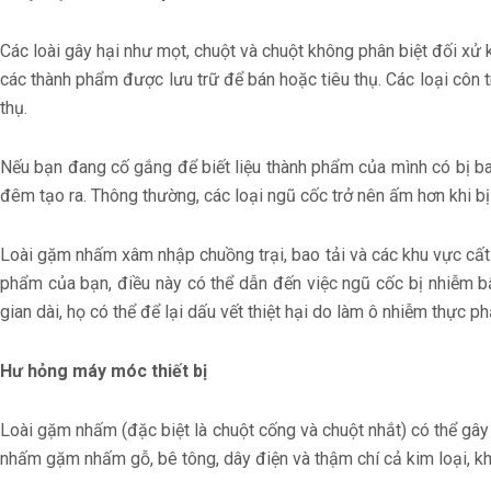
Các loài gây hại như mọt, chuột và chuột không phân biệt đối x
các thành phẩm được lưu trữ để bán hoặc tiêu thụ. Các loại côn
thụ.
Nếu bạn đang cố gắng để biết liệu thành phẩm của mình có bị bao
đêm tạo ra. Thông thường, các loại ngũ cốc trở nên ấm hơn khi b
Loài gặm nhấm xâm nhập chuồng trại, bao tải và các khu vực cất 
phẩm của bạn, điều này có thể dẫn đến việc ngũ cốc bị nhiễm bẩ
gian dài, họ có thể để lại dấu vết thiệt hại do làm ô nhiễm thực 
Hư hỏng máy móc thiết bị
Loài gặm nhấm (đặc biệt là chuột cống và chuột nhắt) có thể gây r
nhấm gặm nhấm gỗ, bê tông, dây điện và thậm chí cả kim loại, kh