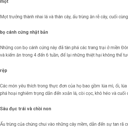
mọt
Mọt trưởng thành nhai lá và thân cây, ấu trùng ăn rễ cây, cuối cùn
bọ cánh cứng nhật bản
Những con bọ cánh cứng này đã tàn phá các trang trại ở miền Đô
và kiếm ăn trong 4 đến 6 tuần, để lại những thiệt hại không thể 
rệp
Các món yêu thích trong thực đơn của họ bao gồm lúa mì, ổi, lúa
phá hoại nghiêm trọng dẫn đến xoắn lá, còi cọc, khô héo và cuối c
Sâu đục trái và chồi non
Ấu trùng của chúng chui vào những cây mềm, dẫn đến sự tan rã c