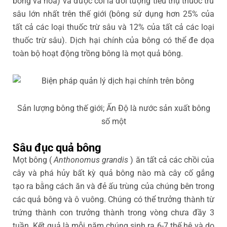
bông và hoa) và được coi là đối tượng tiêu thụ thuốc trừ
sâu lớn nhất trên thế giới (bông sử dụng hơn 25% của
tất cả các loại thuốc trừ sâu và 12% của tất cả các loại
thuốc trừ sâu). Dịch hại chính của bông có thể đe dọa
toàn bộ hoạt động trồng bông là mọt quả bông.
Sản lượng bông thế giới; Ấn Độ là nước sản xuất bông
số một
Sâu đục quả bông
Mọt bông (
Anthonomus grandis
) ăn tất cả các chồi của
cây và phá hủy bất kỳ quả bông nào mà cây cố gắng
tạo ra bằng cách ăn và đẻ ấu trùng của chúng bên trong
các quả bông và ô vuông. Chúng có thể trưởng thành từ
trứng thành con trưởng thành trong vòng chưa đầy 3
tuần. Kết quả là mỗi năm chúng sinh ra 6-7 thế hệ và do