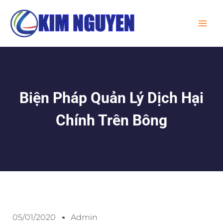
Skip
MA
to
ME
content
Biện Pháp Quản Lý Dịch Hại
Chính Trên Bông
05/01/2020
Admin