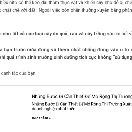
iều nitơ có thể kéo dài thảm thực vật và khiến cây nho dễ bị chết
ết chặt chẽ với đất . Ngoài việc bón phân thường xuyên bằng ph
 cho tất cả các loại cây ăn quả, rau và cây trồng
với chi tiết
ủa bạn trước mùa đông và thêm chất chống đông vào ô tô 
khi quá trình sinh trưởng sinh dưỡng tích cực không “sử dụng
c canh tác của bạn.
Những Bước Đi Cần Thiết Để Mở Rộng Thị Trườn
Những Bước Đi Cần Thiết Để Mở Rộng Thị Trường Xuất K
doanh nghiệp phát triển
Đọc thêm »