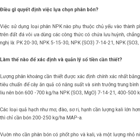
Điều gì quyết định việc lựa chọn phân bón?
Việc sử dụng loại phân NPK nào phụ thuộc chủ yếu vào thành ph
trên đất đá vôi ưa dùng các công thức có chứa lưu huỳnh, chẳn
nghị là: PK 20-30, NPK 5-15-30, NPK (SO3) 7-14-21, NPK (SO3,
Làm thế nào để xác định và quản lý số tiền cần thiết?
Lượng phân khoáng cần thiết được xác định chính xác nhất bằng p
tiêu chuẩn để cây ăn quả có năng suất và sinh trưởng trung bìn
liu nên bón 600 -700 kg/ha NPK (SO3, MgO) 7-14-21, 400-500 
Các loại quả hạch như mơ, đào, sơ ri, hạnh cần lượng kali lớn 
thì chỉ cần bón 200-250 kg/ha MAP-a.
Vườn nho cần phân bón có phốt pho và kali, và một lượng nhỏ ni