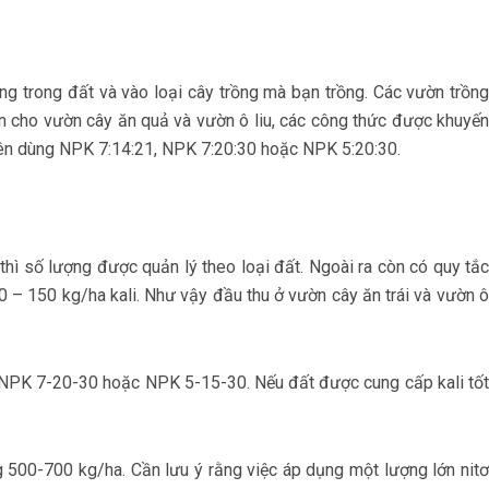
g trong đất và vào loại cây trồng mà bạn trồng. Các vườn trồng
n cho vườn cây ăn quả và vườn ô liu, các công thức được khuyến
ên dùng NPK 7:14:21, NPK 7:20:30 hoặc NPK 5:20:30.
hì số lượng được quản lý theo loại đất. Ngoài ra còn có quy tắc
 – 150 kg/ha kali. Như vậy đầu thu ở vườn cây ăn trái và vườn ô
0, NPK 7-20-30 hoặc NPK 5-15-30. Nếu đất được cung cấp kali tốt
g 500-700 kg/ha. Cần lưu ý rằng việc áp dụng một lượng lớn nitơ