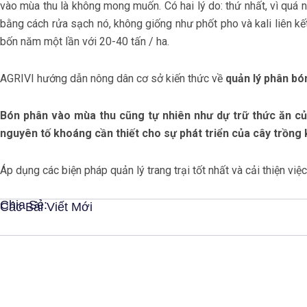
vào mùa thu là không mong muốn. Có hai lý do: thứ nhất, vì quá nh
bằng cách rửa sạch nó, không giống như phốt pho và kali liên k
bốn năm một lần với 20-40 tấn / ha.
AGRIVI hướng dẫn nông dân cơ sở kiến thức về
quản lý phân bón
Bón phân vào mùa thu cũng tự nhiên như dự trữ thức ăn c
nguyên tố khoáng cần thiết cho sự phát triển của cây trồng 
Áp dụng các biện pháp quản lý trang trại tốt nhất và cải thiện việ
Chia Sẻ:
Các Bài Viết Mới