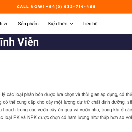
CALL NOW! +84(0) 932-714-468
h vụ
Sản phẩm
Kiến thức
Liên hệ
ĩnh Viễn
 lý các loại phân bón được lựa chọn và thời gian áp dụng, có thể
g có thể cung cấp cho cây một lượng dự trữ chất dinh dưỡng, sẽ
u hoạch trong các vườn cây ăn quả và vườn nho, trong khi ở các
 các loại PK và NPK được chọn có hàm lượng nitơ thấp hơn so với