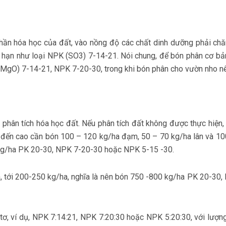
ần hóa học của đất, vào nồng độ các chất dinh dưỡng phải chăn
g hạn như loại NPK (SO3) 7-14-21. Nói chung, để bón phân cơ bả
 MgO) 7-14-21, NPK 7-20-30, trong khi bón phân cho vườn nho n
hân tích hóa học đất. Nếu phân tích đất không được thực hiện, t
h đến cao cần bón 100 – 120 kg/ha đạm, 50 – 70 kg/ha lân và 100
kg/ha PK 20-30, NPK 7-20-30 hoặc NPK 5-15 -30.
hơn, tới 200-250 kg/ha, nghĩa là nên bón 750 -800 kg/ha PK 20-3
tơ, ví dụ, NPK 7:14:21, NPK 7:20:30 hoặc NPK 5:20:30, với lượn