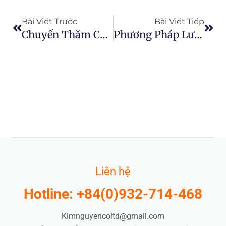
Prev
Next
Bài Viết Trước
Bài Viết Tiếp
Chuyến Thăm Cấp Cao Của Cao Ủy Viên EU Tới Việt Nam
Phương Pháp Lưu Trữ Chi Phí Thấp Như Một Giải Pháp Thay Thế Cho Nông Dân Sản Xuất Nhỏ
Liên hệ
Hotline: +84(0)932-714-468
Kimnguyencoltd@gmail.com