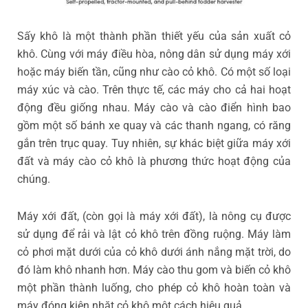
Sấy khô là một thành phần thiết yếu của sản xuất cỏ
khô. Cùng với máy điều hòa, nông dân sử dụng máy xới
hoặc máy biến tần, cũng như cào cỏ khô. Có một số loại
máy xúc và cào. Trên thực tế, các máy cho cả hai hoạt
động đều giống nhau. Máy cào và cào điển hình bao
gồm một số bánh xe quay và các thanh ngang, có răng
gắn trên trục quay. Tuy nhiên, sự khác biệt giữa máy xới
đất và máy cào cỏ khô là phương thức hoạt động của
chúng.
Máy xới đất, (còn gọi là máy xới đất), là nông cụ được
sử dụng để rải và lật cỏ khô trên đồng ruộng. Máy làm
cỏ phơi mặt dưới của cỏ khô dưới ánh nắng mặt trời, do
đó làm khô nhanh hơn. Máy cào thu gom và biến cỏ khô
một phần thành luống, cho phép cỏ khô hoàn toàn và
máy đóng kiện nhặt cỏ khô một cách hiệu quả.