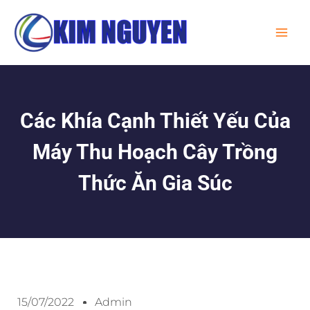
Skip
MA
to
ME
content
Các Khía Cạnh Thiết Yếu Của
Máy Thu Hoạch Cây Trồng
Thức Ăn Gia Súc
15/07/2022
Admin