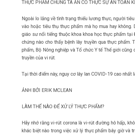
THỰC PHẨM CHÚNG TA ĂN CÓ THỰC SỰ AN TOÀN 
Ngoài lo lắng về tình trạng thiếu lương thực, người tiêu
vào hoặc tiêu thụ thực phẩm mà họ mua hay không. D
giáo sư nổi tiếng thuộc khoa khoa học thực phẩm tại
chứng nào cho thấy bệnh lây truyền qua thực phẩm. 
phẩm, Bộ Nông nghiệp và Tổ chức Y tế Thế giới cũng 
truyền của vi rút.
Tại thời điểm này, nguy cơ lây lan COVID-19 cao nhất l
ẢNH BỞI ERIK MCLEAN
LÀM THẾ NÀO ĐỂ XỬ LÝ THỰC PHẨM?
Hãy nhớ rằng vi-rút corona là vi-rút đường hô hấp, kh
khác biệt nào trong việc xử lý thực phẩm bây giờ và tr