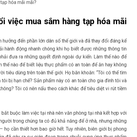
ổi việc mua sắm hàng tạp hóa mãi
h hưởng đến phần lớn dân số thế giới và đã thay đổi đáng kể
ải hành động nhanh chóng khi họ biết được những thông tin
phải đưa ra những quyết định ngoài dự kiến. Làm thế nào để
 thế nào để biết liệu thực phẩm có an toàn để ăn hay không
ời tiêu dùng trên toàn thế giới. Họ băn khoăn: “Tôi có thể tìm
 tôi bị hạn chế? Sản phẩm này có an toàn cho gia đình tôi và
hông? Tôi có nên nấu theo cách khác để tiêu diệt vi rút tiềm
 bắt buộc làm việc tại nhà nên văn phòng tại nhà kết hợp với
 người trong chúng ta có đủ khả năng để ở nhà, nhưng những
 họ cần thiết hơn bao giờ hết. Tuy nhiên, biên giới bị phong
 cửa đã gây ra sự gián đoạn trong chuỗi cung ứng thực phẩm