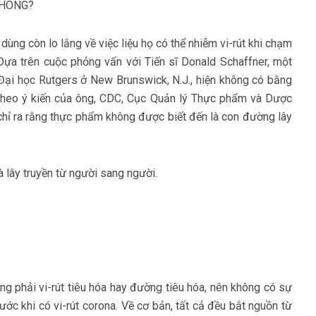
KHÔNG?
 dùng còn lo lắng về việc liệu họ có thể nhiễm vi-rút khi chạm
ựa trên cuộc phỏng vấn với Tiến sĩ Donald Schaffner, một
 Đại học Rutgers ở New Brunswick, N.J., hiện không có bằng
Theo ý kiến ​​của ông, CDC, Cục Quản lý Thực phẩm và Dược
chỉ ra rằng thực phẩm không được biết đến là con đường lây
à lây truyền từ người sang người.
ông phải vi-rút tiêu hóa hay đường tiêu hóa, nên không có sự
ước khi có vi-rút corona. Về cơ bản, tất cả đều bắt nguồn từ