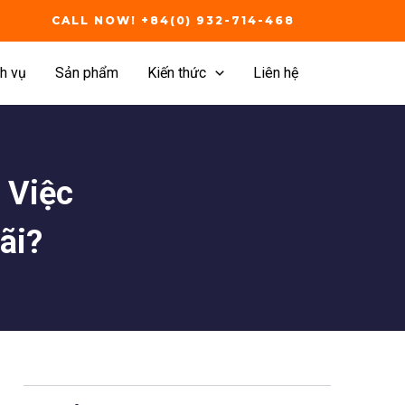
CALL NOW! +84(0) 932-714-468
h vụ
Sản phẩm
Kiến thức
Liên hệ
 Việc
ãi?