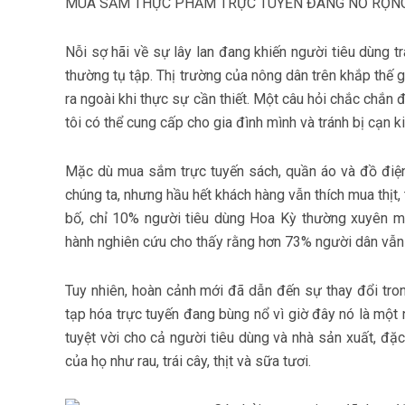
MUA SẮM THỰC PHẨM TRỰC TUYẾN ĐANG NỞ RỘN
Nỗi sợ hãi về sự lây lan đang khiến người tiêu dùng 
thường tụ tập. Thị trường của nông dân trên khắp thế
ra ngoài khi thực sự cần thiết. Một câu hỏi chắc chắn đ
tôi có thể cung cấp cho gia đình mình và tránh bị cạn 
Mặc dù mua sắm trực tuyến sách, quần áo và đồ điện
chúng ta, nhưng hầu hết khách hàng vẫn thích mua thịt,
bố, chỉ 10% người tiêu dùng Hoa Kỳ thường xuyên mu
hành nghiên cứu cho thấy rằng hơn 73% người dân vẫn t
Tuy nhiên, hoàn cảnh mới đã dẫn đến sự thay đổi tr
tạp hóa trực tuyến đang bùng nổ vì giờ đây nó là một
tuyệt vời cho cả người tiêu dùng và nhà sản xuất, đ
của họ như rau, trái cây, thịt và sữa tươi.