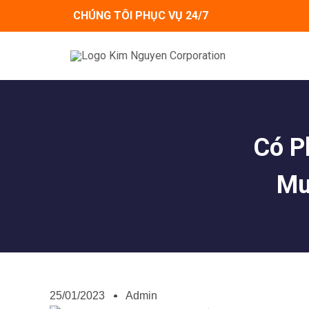
Skip
CHÚNG TÔI PHỤC VỤ 24/7
to
content
Có P
Mu
25/01/2023
Admin