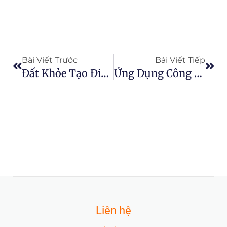
Prev
Next
Bài Viết Trước
Bài Viết Tiếp
Đất Khỏe Tạo Điều Kiện Canh Tác Bền Vững
Ứng Dụng Công Nghệ Thông Tin Trong Việc Quản Trị Hoạt Động Kinh Doanh
Liên hệ