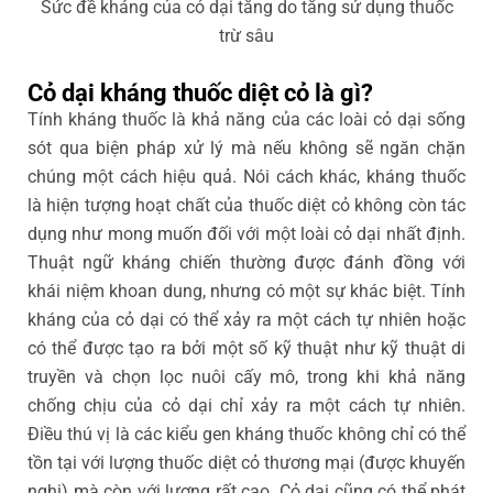
Sức đề kháng của cỏ dại tăng do tăng sử dụng thuốc
trừ sâu
Cỏ dại kháng thuốc diệt cỏ là gì?
Tính kháng thuốc là khả năng của các loài cỏ dại sống
sót qua biện pháp xử lý mà nếu không sẽ ngăn chặn
chúng một cách hiệu quả. Nói cách khác, kháng thuốc
là hiện tượng hoạt chất của thuốc diệt cỏ không còn tác
dụng như mong muốn đối với một loài cỏ dại nhất định.
Thuật ngữ kháng chiến thường được đánh đồng với
khái niệm khoan dung, nhưng có một sự khác biệt. Tính
kháng của cỏ dại có thể xảy ra một cách tự nhiên hoặc
có thể được tạo ra bởi một số kỹ thuật như kỹ thuật di
truyền và chọn lọc nuôi cấy mô, trong khi khả năng
chống chịu của cỏ dại chỉ xảy ra một cách tự nhiên.
Điều thú vị là các kiểu gen kháng thuốc không chỉ có thể
tồn tại với lượng thuốc diệt cỏ thương mại (được khuyến
nghị) mà còn với lượng rất cao. Cỏ dại cũng có thể phát