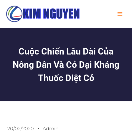
Skip
MA
to
ME
content
Cuộc Chiến Lâu Dài Của
Nông Dân Và Cỏ Dại Kháng
Thuốc Diệt Cỏ
20/02/2020
Admin