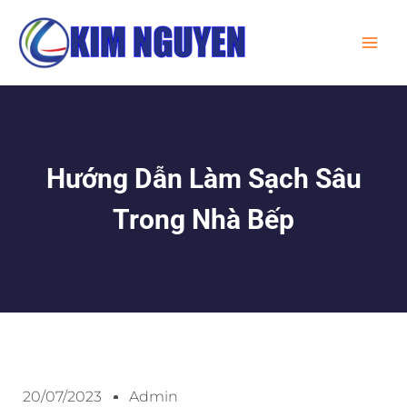
Skip
MA
to
ME
content
Hướng Dẫn Làm Sạch Sâu
Trong Nhà Bếp
20/07/2023
Admin