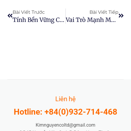
Prev
Next
Bài Viết Trước
Bài Viết Tiếp
Tính Bền Vững Của Nước: Cách Phát Triển Trang Trại Của Bạn Và Chăm Sóc Môi Trường
Vai Trò Mạnh Mẽ Của Máy Bay Không Người Lái Trong Nông Nghiệp
Liên hệ
Hotline: +84(0)932-714-468
Kimnguyencoltd@gmail.com