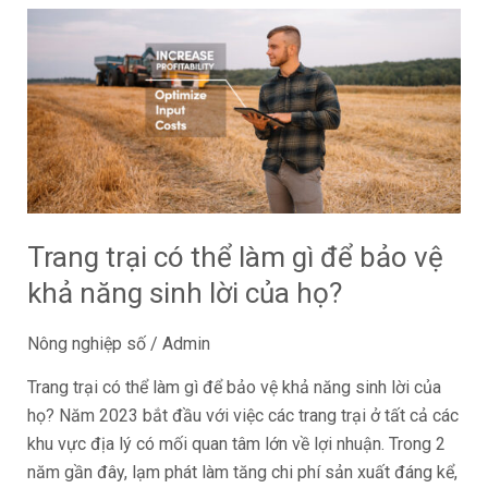
Trang
trại
có
thể
làm
gì
để
bảo
vệ
Trang trại có thể làm gì để bảo vệ
khả
khả năng sinh lời của họ?
năng
sinh
Nông nghiệp số
/
Admin
lời
Trang trại có thể làm gì để bảo vệ khả năng sinh lời của
của
họ? Năm 2023 bắt đầu với việc các trang trại ở tất cả các
họ?
khu vực địa lý có mối quan tâm lớn về lợi nhuận. Trong 2
năm gần đây, lạm phát làm tăng chi phí sản xuất đáng kể,