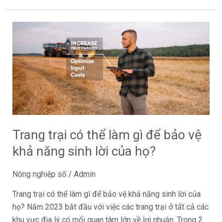
Trang
trại
có
thể
làm
gì
để
bảo
vệ
Trang trại có thể làm gì để bảo vệ
khả
khả năng sinh lời của họ?
năng
sinh
Nông nghiệp số
/
Admin
lời
Trang trại có thể làm gì để bảo vệ khả năng sinh lời của
của
họ? Năm 2023 bắt đầu với việc các trang trại ở tất cả các
họ?
khu vực địa lý có mối quan tâm lớn về lợi nhuận. Trong 2