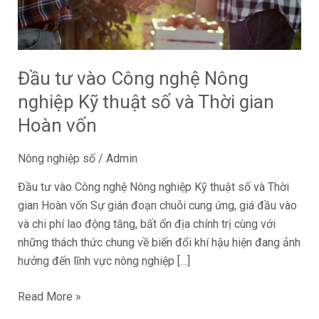
Nông
nghiệp
Kỹ
thuật
Đầu tư vào Công nghệ Nông
số
và
nghiệp Kỹ thuật số và Thời gian
Thời
Hoàn vốn
gian
Hoàn
Nông nghiệp số
/
Admin
vốn
Đầu tư vào Công nghệ Nông nghiệp Kỹ thuật số và Thời
gian Hoàn vốn Sự gián đoạn chuỗi cung ứng, giá đầu vào
và chi phí lao động tăng, bất ổn địa chính trị cùng với
những thách thức chung về biến đổi khí hậu hiện đang ảnh
hưởng đến lĩnh vực nông nghiệp […]
Read More »