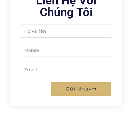
Liên Hệ Với
Chúng Tôi
Full
Name
Phone
Email
Gửi Ngay