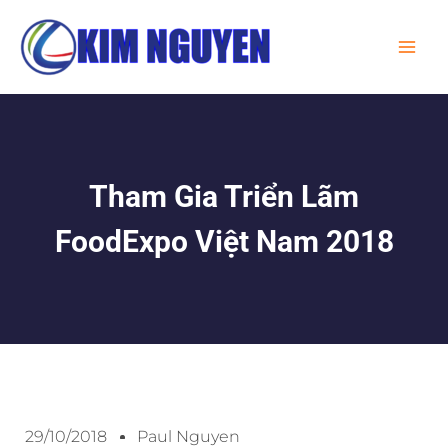
Skip
MA
to
ME
content
Tham Gia Triển Lãm
FoodExpo Việt Nam 2018
29/10/2018
Paul Nguyen