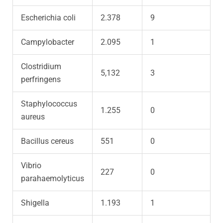
Escherichia coli
2.378
9
Campylobacter
2.095
1
Clostridium
5,132
3
perfringens
Staphylococcus
1.255
0
aureus
Bacillus cereus
551
0
Vibrio
227
0
parahaemolyticus
Shigella
1.193
1