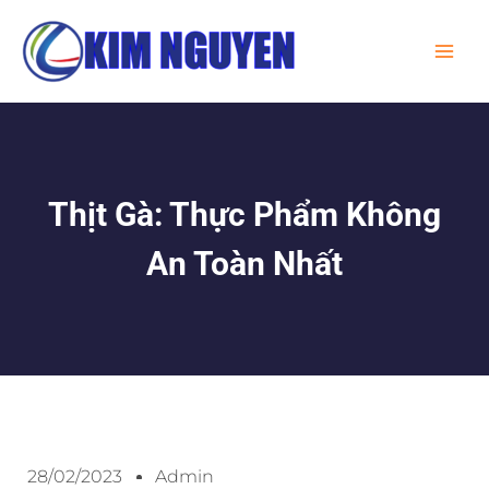
Skip
MA
to
ME
content
Thịt Gà: Thực Phẩm Không
An Toàn Nhất
28/02/2023
Admin