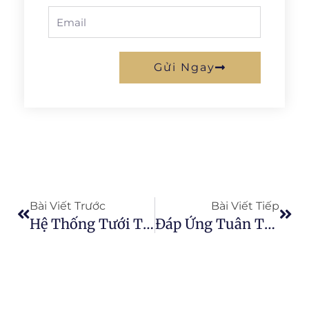
Email
Gửi Ngay
Prev
Next
Bài Viết Trước
Bài Viết Tiếp
Hệ Thống Tưới Tiêu: Chúng Là Gì Và Tại Sao Bạn Cần Một Hệ Thống
Đáp Ứng Tuân Thủ ESG Trong Sản Xuất Thực Phẩm Với Agtech