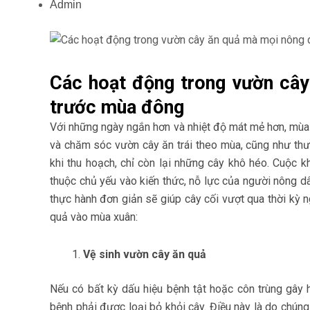
Admin
Các hoạt động trong vườn cây
trước mùa đông
Với những ngày ngắn hơn và nhiệt độ mát mẻ hơn, mùa t
và chăm sóc vườn cây ăn trái theo mùa, cũng như thưở
khi thu hoạch, chỉ còn lại những cây khô héo. Cuộc
thuộc chủ yếu vào kiến thức, nỗ lực của người nông d
thực hành đơn giản sẽ giúp cây cối vượt qua thời k
quả vào mùa xuân:
Vệ sinh vườn cây ăn quả
Nếu có bất kỳ dấu hiệu bệnh tật hoặc côn trùng gây h
bệnh phải được loại bỏ khỏi cây. Điều này là do chúng