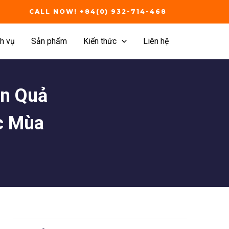
CALL NOW! +84(0) 932-714-468
h vụ
Sản phẩm
Kiến thức
Liên hệ
Ăn Quả
c Mùa