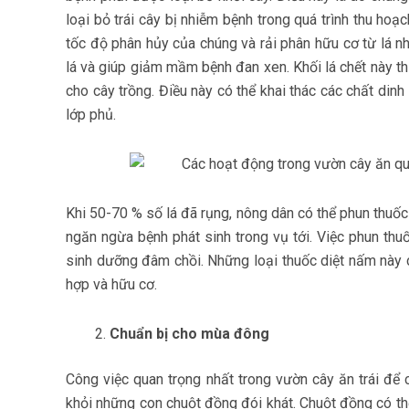
loại bỏ trái cây bị nhiễm bệnh trong quá trình thu hoạ
tốc độ phân hủy của chúng và rải phân hữu cơ từ lá n
lá và giúp giảm mầm bệnh đan xen. Khối lá chết này t
cho cây trồng. Điều này có thể khai thác các chất di
lớp phủ.
Khi 50-70 % số lá đã rụng, nông dân có thể phun thuố
ngăn ngừa bệnh phát sinh trong vụ tới. Việc phun thu
sinh dưỡng đâm chồi. Những loại thuốc diệt nấm này c
hợp và hữu cơ.
Chuẩn bị cho mùa đông
Công việc quan trọng nhất trong vườn cây ăn trái để
khỏi những con chuột đồng đói khát. Chuột đồng có th