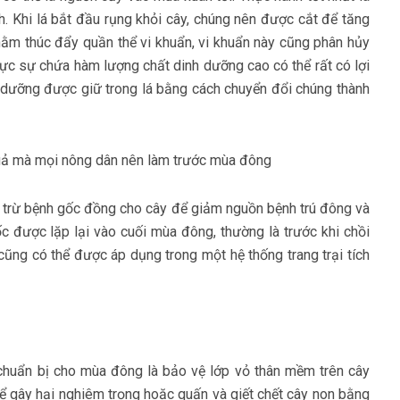
ch. Khi lá bắt đầu rụng khỏi cây, chúng nên được cắt để tăng
hằm thúc đẩy quần thể vi khuẩn, vi khuẩn này cũng phân hủy
hực sự chứa hàm lượng chất dinh dưỡng cao có thể rất có lợi
nh dưỡng được giữ trong lá bằng cách chuyển đổi chúng thành
c trừ bệnh gốc đồng cho cây để giảm nguồn bệnh trú đông và
ốc được lặp lại vào cuối mùa đông, thường là trước khi chồi
ũng có thể được áp dụng trong một hệ thống trang trại tích
 chuẩn bị cho mùa đông là bảo vệ lớp vỏ thân mềm trên cây
ể gây hại nghiêm trọng hoặc quấn và giết chết cây non bằng