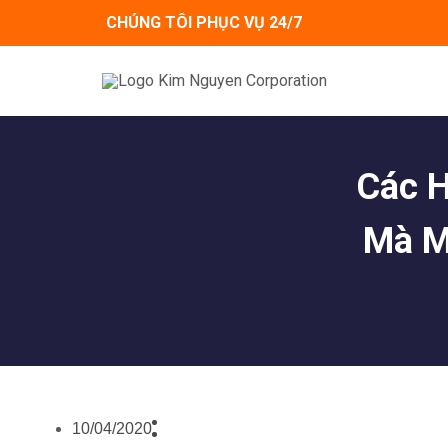
Skip
CHÚNG TÔI PHỤC VỤ 24/7
to
content
Các H
Mà M
10/04/2020