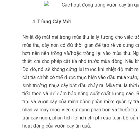
Trồng Cây Mới
Nhiệt độ mát mẻ trong mùa thu là lý tưởng cho việc t
mùa thu, cây non có đủ thời gian để tạo rễ và cứng c
hơn nên nên trồng và/hoặc trồng lại vào mùa thu. Ng
thiết, chỉ cho phép cắt tỉa nhỏ trước mùa đông. Nếu khô
Do đó, nó sẽ không cứng lại trước khi nhiệt độ mát m
cắt tỉa chính có thể được thực hiện vào đầu mùa xuân
sinh trưởng. nhựa cây bắt đầu chảy ra. Mùa thu là thờ
tiếp theo và để đảm bảo năng suất chất lượng cao. Bạ
trại và vườn cây của mình bằng phần mềm quản lý tra
nhân và máy móc, việc sử dụng phân bón và thuốc trừ 
trái cây ngon, phân tích lợi ích chi phí của toàn bộ sả
hoạt động của vườn cây ăn quả.