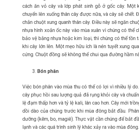
cách ăn vỏ cây và lớp phát sinh gỗ ở gốc cây. Một k
chuyển lên xuống thân cây được nữa, và cây sẽ chết. 
chắn chuột xung quanh thân cây. Điều này sẽ ngăn chu
nhựa hình xoắn ốc này vào mùa xuân vì chúng có thể c
bảo vệ bằng nhựa hoặc kim loại, thì chúng có thể tồn
khi cây lớn lên. Một mẹo hữu ích là nén tuyết xung qua
cứng. Chuột đồng sẽ không thể chui qua đường hầm nà
Bón phân
Việc bón phân vào mùa thu có thể có lợi vì nhiều lý d
cây phục hồi sau lượng quả đã rụng khỏi cây và chuẩn
lệ đạm thấp hơn và tỷ lệ kali, lân cao hơn. Cây mới trồ
dồi dào của chúng trước khi mùa đông bắt đầu. Phân 
dưỡng (kẽm, bo, magiê). Thực vật cần chúng để bắt đầu
lạnh và các quá trình sinh lý khác xảy ra vào mùa đông.