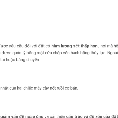
được yêu cầu đối với đất có
hàm lượng sét thấp hơn
, nơi mà h
ỏi được quản lý bằng một cửa chớp vận hành bằng thủy lực. Ngoài
 tải hoặc băng chuyền.
nhất của hai chiếc máy cày nốt ruồi cơ bản.
p
giảm vấn đề ngập úng
và cải thiện
cấu trúc và độ xốp của đất