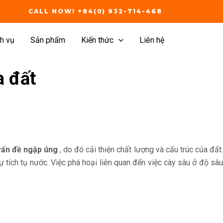
CALL NOW! +84(0) 932-714-468
h vụ
Sản phẩm
Kiến thức
Liên hệ
a đất
vấn đề ngập úng
, do đó cải thiện chất lượng và cấu trúc của đất
tích tụ nước. Việc phá hoại liên quan đến việc cày sâu ở độ sâu