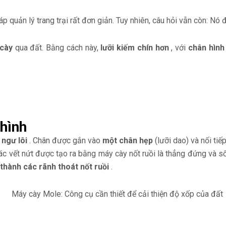
 quản lý trang trại rất đơn giản. Tuy nhiên, câu hỏi vẫn còn: Nó 
cày
qua đất. Bằng cách này,
lưỡi kiếm chín hơn
, với
chân hình
 hình
c
ngư lôi
. Chân được gắn vào
một chân hẹp
(lưỡi dao) và nối tiế
ác vết nứt được tạo ra bằng máy cày nốt ruồi là thẳng đứng và s
thành các rãnh thoát nốt ruồi
.