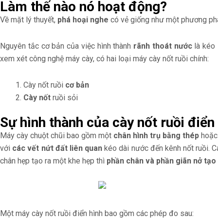
Làm thế nào nó hoạt động?
Về mặt lý thuyết,
phá hoại nghe
có vẻ giống như một phương pháp
Nguyên tắc cơ bản của việc hình thành
rãnh thoát nước
là kéo
xem xét công nghệ máy cày, có hai loại máy cày nốt ruồi chính:
Cày nốt ruồi
cơ bản
Cày nốt
ruồi sỏi
Sự hình thành của cày nốt ruồi điển
Máy cày chuột chũi bao gồm một
chân hình trụ bằng thép
hoặ
với
các vết nứt đất liên quan
kéo dài nước đến kênh nốt ruồi. C
chân hẹp tạo ra một khe hẹp thì
phần chân và phần giãn nở tạo 
Một máy cày nốt ruồi điển hình bao gồm các phép đo sau: