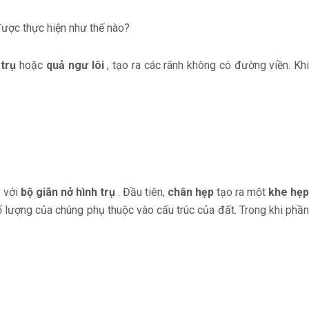
được thực hiện như thế nào?
 trụ
hoặc
quả ngư lôi
, tạo ra các rãnh không có đường viền. Kh
p với
bộ giãn nở hình trụ
. Đầu tiên,
chân hẹp
tạo ra một
khe hẹp
ố lượng của chúng phụ thuộc vào cấu trúc của đất. Trong khi phầ