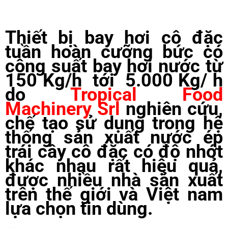
Thiết bị bay hơi cô đặc
tuần hoàn cưỡng bức
có
công suất bay hơi nước từ
150 Kg/h tới 5.000 Kg/ h
do
Tropical Food
Machinery Srl
nghiên cứu,
chế tạo sử dụng trong hệ
thống sản xuất nước ép
trái cây cô đặc có độ nhớt
khác nhau rất hiệu quả,
được nhiều nhà sản xuất
trên thế giới và Việt nam
lựa chọn tin dùng.