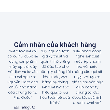
Cảm nhận của khách hàng
“Rất tuyệt vời khi
“Đội ngũ chuyên
“Giải pháp công
có cơ hội được sử
gia kỹ thuật và
nghệ sản xuất
dụng sản phẩm
quản trị hệ thống
nước ép chanh
máy ép trái cây
đã đào tạo cho
leo và nước
và dịch vụ tư vấn
công ty chúng tôi
mãng cầu gai rất
của đội ngũ Km
khai thác, vận
tuyệt vời, tạo ra
Nguyễn Corp cho
hàng hệ thống
giá trị chuyên biệt
chuỗi nhà hàng
sản xuất hết sức
giúp công ty
của chúng tôi tại
hiệu quả, tối ưu
chúng tôi đạt
Phú Quốc”
hóa toàn bộ quá
được kết quả kinh
trình.”
doanh tuyệt vời”
Ms. Hồng Hà