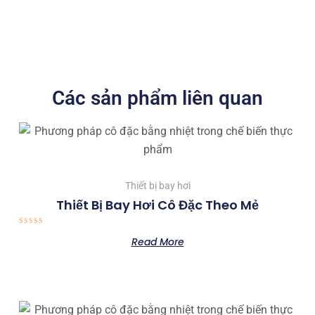
Các sản phẩm liên quan
Thiết bị bay hơi
Thiết Bị Bay Hơi Cô Đặc Theo Mẻ
Rated
Read More
0
out
of
5