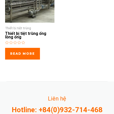
Thiết bị tiệt trùng
Thiết bị tiệt trùng ống
lồng ống
Rated
0
READ MORE
out
of
5
Liên hệ
Hotline: +84(0)932-714-468