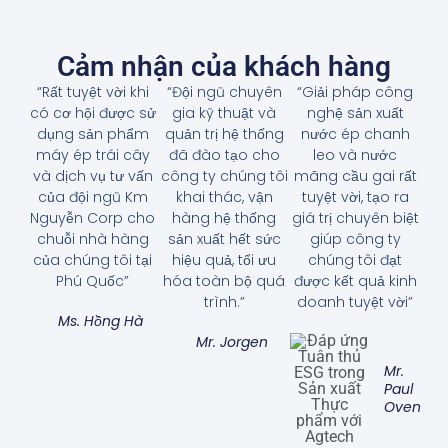
Cảm nhận của khách hàng
“Rất tuyệt vời khi
“Đội ngũ chuyên
“Giải pháp công
có cơ hội được sử
gia kỹ thuật và
nghệ sản xuất
dụng sản phẩm
quản trị hệ thống
nước ép chanh
máy ép trái cây
đã đào tạo cho
leo và nước
và dịch vụ tư vấn
công ty chúng tôi
mãng cầu gai rất
của đội ngũ Km
khai thác, vận
tuyệt vời, tạo ra
Nguyễn Corp cho
hàng hệ thống
giá trị chuyên biệt
chuỗi nhà hàng
sản xuất hết sức
giúp công ty
của chúng tôi tại
hiệu quả, tối ưu
chúng tôi đạt
Phú Quốc”
hóa toàn bộ quá
được kết quả kinh
trình.”
doanh tuyệt vời”
Ms. Hồng Hà
Mr. Jorgen
Mr.
Paul
Oven