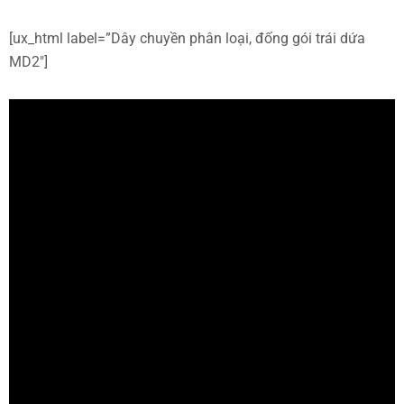
[ux_html label=”Dây chuyền phân loại, đống gói trái dứa
MD2″]