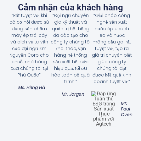
Cảm nhận của khách hàng
“Rất tuyệt vời khi
“Đội ngũ chuyên
“Giải pháp công
có cơ hội được sử
gia kỹ thuật và
nghệ sản xuất
dụng sản phẩm
quản trị hệ thống
nước ép chanh
máy ép trái cây
đã đào tạo cho
leo và nước
và dịch vụ tư vấn
công ty chúng tôi
mãng cầu gai rất
của đội ngũ Km
khai thác, vận
tuyệt vời, tạo ra
Nguyễn Corp cho
hàng hệ thống
giá trị chuyên biệt
chuỗi nhà hàng
sản xuất hết sức
giúp công ty
của chúng tôi tại
hiệu quả, tối ưu
chúng tôi đạt
Phú Quốc”
hóa toàn bộ quá
được kết quả kinh
trình.”
doanh tuyệt vời”
Ms. Hồng Hà
Mr. Jorgen
Mr.
Paul
Oven