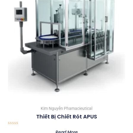
Kim Nguyễn Phamacieutical
Thiết Bị Chiết Rót APUS
Rated
Read More
0