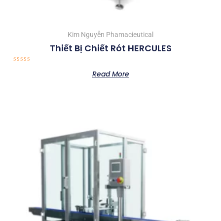
Kim Nguyễn Phamacieutical
Thiết Bị Chiết Rót HERCULES
Rated
Read More
0
out
of
5