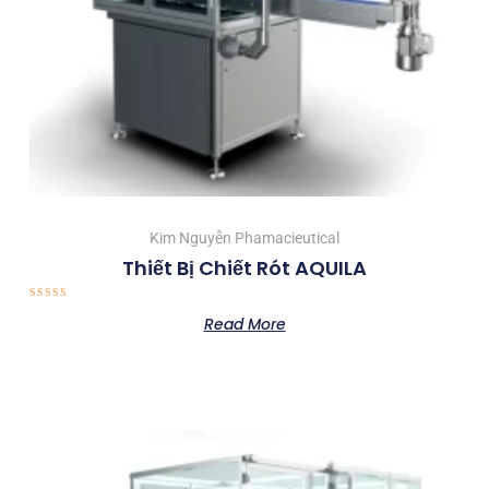
Kim Nguyễn Phamacieutical
Thiết Bị Chiết Rót AQUILA
Rated
Read More
0
out
of
5