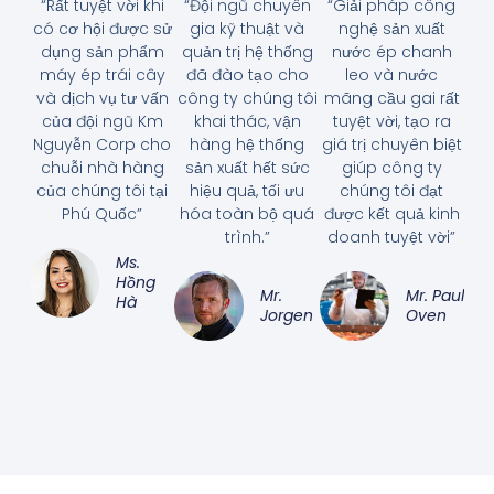
“Rất tuyệt vời khi
“Đội ngũ chuyên
“Giải pháp công
có cơ hội được sử
gia kỹ thuật và
nghệ sản xuất
dụng sản phẩm
quản trị hệ thống
nước ép chanh
máy ép trái cây
đã đào tạo cho
leo và nước
và dịch vụ tư vấn
công ty chúng tôi
mãng cầu gai rất
của đội ngũ Km
khai thác, vận
tuyệt vời, tạo ra
Nguyễn Corp cho
hàng hệ thống
giá trị chuyên biệt
chuỗi nhà hàng
sản xuất hết sức
giúp công ty
của chúng tôi tại
hiệu quả, tối ưu
chúng tôi đạt
Phú Quốc”
hóa toàn bộ quá
được kết quả kinh
trình.”
doanh tuyệt vời”
Ms.
Hồng
Mr.
Mr. Paul
Hà
Jorgen
Oven