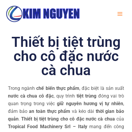
Skip
MA
to
ME
content
Thiết bị tiệt trùng
cho cô đặc nước
cà chua
Trong ngành
chế biến thực phẩm
, đặc biệt là sản xuất
nước cà chua cô đặc
, quy trình
tiệt trùng
đóng vai trò
quan trọng trong việc
giữ nguyên hương vị tự nhiên
,
đảm bảo
an toàn thực phẩm
và kéo dài
thời gian bảo
quản
.
Thiết bị tiệt trùng cho cô đặc nước cà chua
của
Tropical Food Machinery Srl – Italy
mang đến công