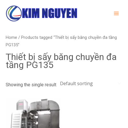
Skip
MA
to
ME
content
Home
/ Products tagged “Thiết bị sấy băng chuyền đa tầng
PG135”
Thiết bị sấy băng chuyền đa
tầng PG135
Showing the single result