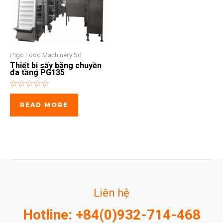
Pigo Food Machinery Srl
Thiết bị sấy băng chuyền
đa tầng PG135
Rated
0
READ MORE
out
of
5
Liên hệ
Hotline: +84(0)932-714-468