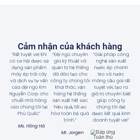
Cảm nhận của khách hàng
“Rất tuyệt vời khi
“Đội ngũ chuyên
“Giải pháp công
có cơ hội được sử
gia kỹ thuật và
nghệ sản xuất
dụng sản phẩm
quản trị hệ thống
nước ép chanh
máy ép trái cây
đã đào tạo cho
leo và nước
và dịch vụ tư vấn
công ty chúng tôi
mãng cầu gai rất
của đội ngũ Km
khai thác, vận
tuyệt vời, tạo ra
Nguyễn Corp cho
hàng hệ thống
giá trị chuyên biệt
chuỗi nhà hàng
sản xuất hết sức
giúp công ty
của chúng tôi tại
hiệu quả, tối ưu
chúng tôi đạt
Phú Quốc”
hóa toàn bộ quá
được kết quả kinh
trình.”
doanh tuyệt vời”
Ms. Hồng Hà
Mr. Jorgen