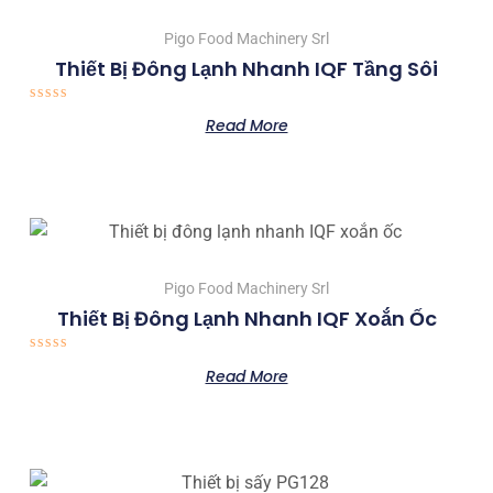
Pigo Food Machinery Srl
Thiết Bị Đông Lạnh Nhanh IQF Tầng Sôi
Rated
Read More
0
out
of
5
Pigo Food Machinery Srl
Thiết Bị Đông Lạnh Nhanh IQF Xoắn Ốc
Rated
Read More
0
out
of
5