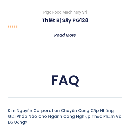
Pigo Food Machinery Srl
Thiết Bị Sấy PG128
Rated
Read More
0
out
of
5
FAQ
Kim Nguyễn Corporation Chuyên Cung Cấp Những
Giải Pháp Nào Cho Ngành Công Nghiệp Thực Phẩm Và
Đồ Uống?