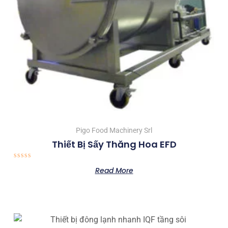
Pigo Food Machinery Srl
Thiết Bị Sấy Thăng Hoa EFD
Rated
Read More
0
out
of
5