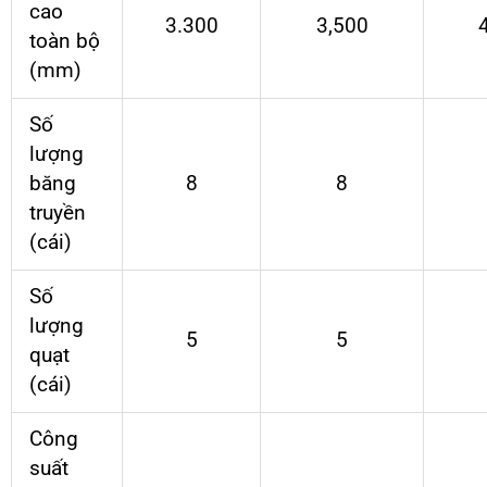
cao
3.300
3,500
toàn bộ
(mm)
Số
lượng
băng
8
8
truyền
(cái)
Số
lượng
5
5
quạt
(cái)
Công
suất