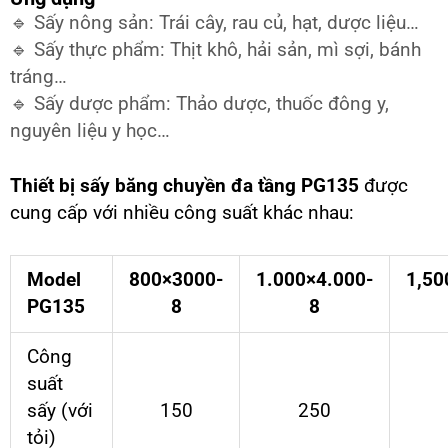
🔹 Sấy nông sản: Trái cây, rau củ, hạt, dược liệu…
🔹 Sấy thực phẩm: Thịt khô, hải sản, mì sợi, bánh
tráng…
🔹 Sấy dược phẩm: Thảo dược, thuốc đông y,
nguyên liệu y học…
Thiết bị sấy băng chuyền đa tầng PG135
được
cung cấp với nhiều công suất khác nhau:
Model
800×3000-
1.000×4.000-
1,50
PG135
8
8
Công
suất
sấy (với
150
250
tỏi)