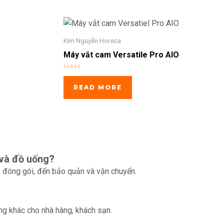
Kim Nguyễn Horeca
Máy vắt cam Versatile Pro AIO
Rated
0
READ MORE
out
of
5
 và đồ uống?
t, đóng gói, đến bảo quản và vận chuyển.
ụng khác cho nhà hàng, khách sạn.