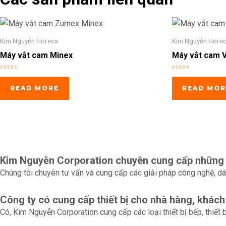
Kim Nguyễn Horeca
Kim Nguyễn Hore
Máy vắt cam Minex
Máy vắt cam V
Rated
Rated
0
0
READ MORE
READ MOR
out
out
of
of
5
5
Kim Nguyễn Corporation chuyên cung cấp những 
Chúng tôi chuyên tư vấn và cung cấp các giải pháp công nghệ, dây
Công ty có cung cấp thiết bị cho nhà hàng, khác
Có, Kim Nguyễn Corporation cung cấp các loại thiết bị bếp, thiết 