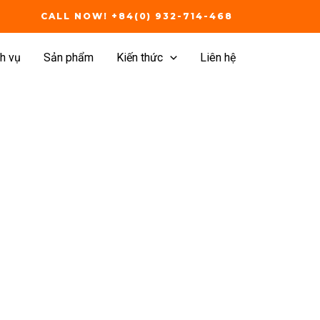
CALL NOW! +84(0) 932-714-468
h vụ
Sản phẩm
Kiến thức
Liên hệ