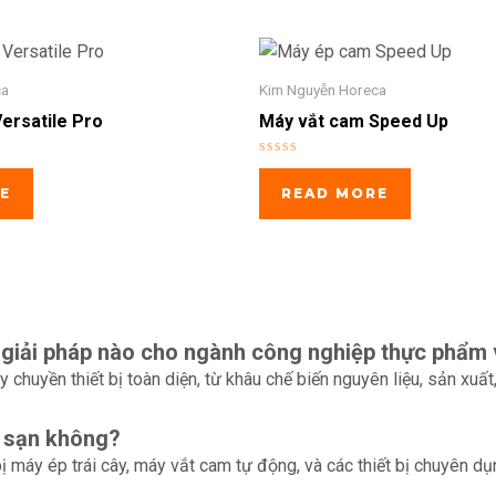
ca
Kim Nguyễn Horeca
ersatile Pro
Máy vắt cam Speed Up
Rated
0
E
READ MORE
out
of
5
giải pháp nào cho ngành công nghiệp thực phẩm
 chuyền thiết bị toàn diện, từ khâu chế biến nguyên liệu, sản xuấ
h sạn không?
bị máy ép trái cây, máy vắt cam tự động, và các thiết bị chuyên d