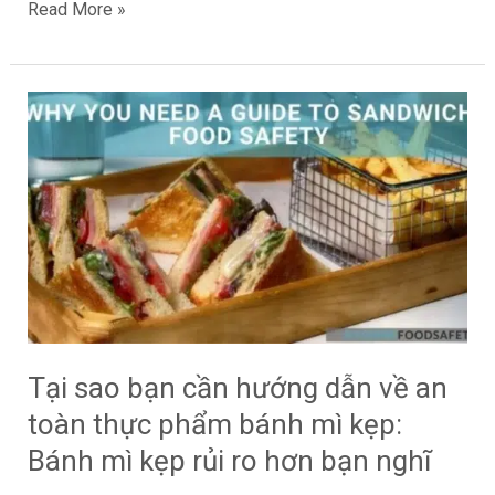
Read More »
Tại
sao
bạn
cần
hướng
dẫn
về
an
toàn
thực
Tại sao bạn cần hướng dẫn về an
phẩm
toàn thực phẩm bánh mì kẹp:
bánh
mì
Bánh mì kẹp rủi ro hơn bạn nghĩ
kẹp: