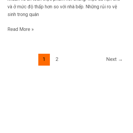
và ở mức độ thấp hơn so với nhà bếp. Những rủi ro vệ
sinh trong quán
Read More »
1
2
Next
→
Liên hệ
Hotline: +84(0)932-714-468
Kimnguyencoltd@gmail.com
Số 45 Nguyễn Văn Quá, P. Đông Hưng Thuận