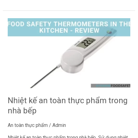
Nhiệt
kế
an
toàn
thực
phẩm
trong
nhà
bếp
Nhiệt kế an toàn thực phẩm trong
nhà bếp
An toàn thực phẩm
/
Admin
Nhiệt kế an toàn thực phẩm trong nhà bếp Sử dụng nhiệt