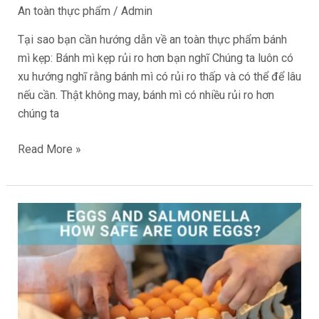
Bánh
An toàn thực phẩm
/
Admin
mì
Tại sao bạn cần hướng dẫn về an toàn thực phẩm bánh
kẹp
mì kẹp: Bánh mì kẹp rủi ro hơn bạn nghĩ Chúng ta luôn có
rủi
xu hướng nghĩ rằng bánh mì có rủi ro thấp và có thể để lâu
ro
nếu cần. Thật không may, bánh mì có nhiều rủi ro hơn
hơn
chúng ta
bạn
nghĩ
Read More »
Trứng
và
vi
khuẩn
Salmonella:
Trứng