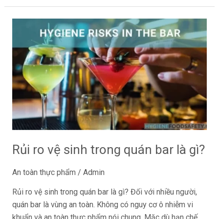
Rủi
ro
vệ
sinh
trong
quán
bar
là
gì?
Rủi ro vệ sinh trong quán bar là gì?
An toàn thực phẩm
/
Admin
Rủi ro vệ sinh trong quán bar là gì? Đối với nhiều người,
quán bar là vùng an toàn. Không có nguy cơ ô nhiễm vi
khuẩn và an toàn thực phẩm nói chung. Mặc dù hạn chế