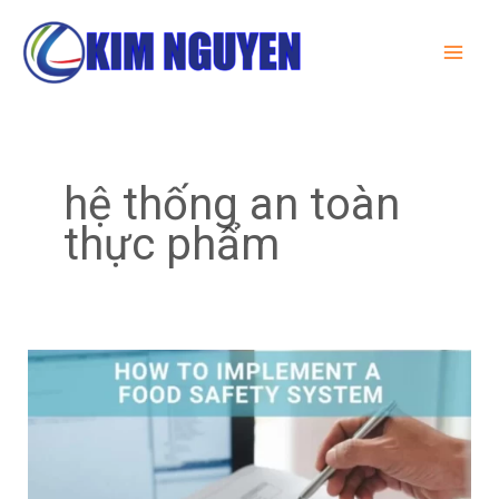
Skip
Post
MAI
to
pagination
ME
content
hệ thống an toàn
thực phẩm
Làm
thế
nào
để
thực