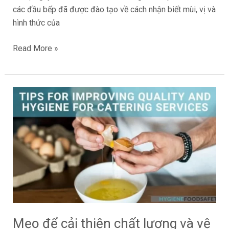
các đầu bếp đã được đào tạo về cách nhận biết mùi, vị và
hình thức của
Read More »
Mẹo
để
cải
thiện
chất
lượng
và
vệ
sinh
cho
Mẹo để cải thiện chất lượng và vệ
dịch