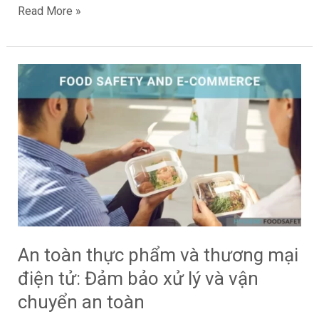
Read More »
An
toàn
thực
phẩm
và
thương
mại
điện
tử:
Đảm
An toàn thực phẩm và thương mại
bảo
điện tử: Đảm bảo xử lý và vận
xử
lý
chuyển an toàn
và