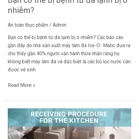
Bạn có thể bị bệnh từ đá lạnh bị ô
nhiễm?
nhiễm?
An toàn thực phẩm
/
Admin
Bạn có thể bị bệnh từ đá lạnh bị ô nhiễm? Các báo cáo
gần đây do nhà sản xuất máy làm đá Ice-O- Matic đưa ra
cho thấy gần 40% người vận hành thừa nhận rằng họ
không biết máy làm đá và đặc biệt là các bộ lọc nước cần
được vệ sinh
Read More »
Những
điều
cần
biết