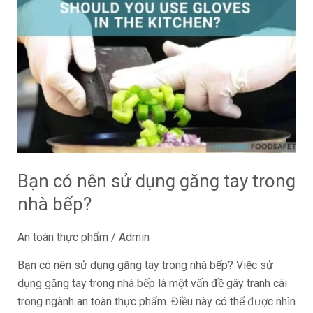
Bạn
có
nên
sử
dụng
găng
tay
trong
nhà
bếp?
Bạn có nên sử dụng găng tay trong
nhà bếp?
An toàn thực phẩm
/
Admin
Bạn có nên sử dụng găng tay trong nhà bếp? Việc sử
dụng găng tay trong nhà bếp là một vấn đề gây tranh cãi
trong ngành an toàn thực phẩm. Điều này có thể được nhìn