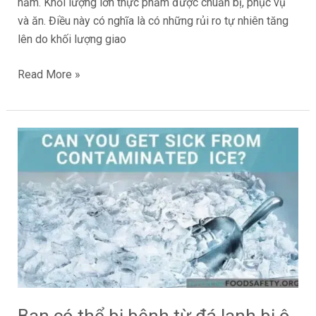
năm. Khối lượng lớn thực phẩm được chuẩn bị, phục vụ
và ăn. Điều này có nghĩa là có những rủi ro tự nhiên tăng
lên do khối lượng giao
Read More »
Bạn
có
thể
bị
bệnh
từ
đá
lạnh
bị
ô