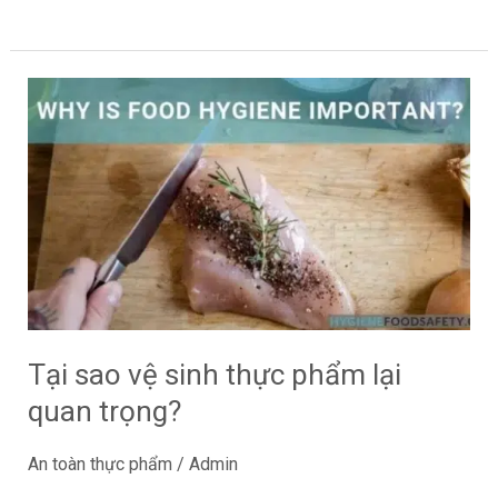
Tại
sao
vệ
sinh
thực
phẩm
lại
quan
trọng?
Tại sao vệ sinh thực phẩm lại
quan trọng?
An toàn thực phẩm
/
Admin