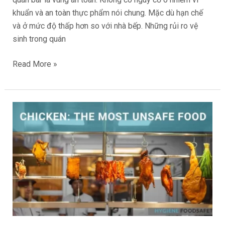
khuẩn và an toàn thực phẩm nói chung. Mặc dù hạn chế
và ở mức độ thấp hơn so với nhà bếp. Những rủi ro vệ
sinh trong quán
Read More »
Thịt
gà:
Thực
phẩm
không
an
toàn
nhất