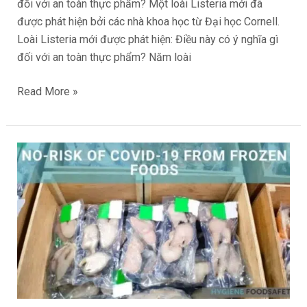
đối với an toàn thực phẩm? Một loài Listeria mới đã
phẩm?
được phát hiện bởi các nhà khoa học từ Đại học Cornell.
Loài Listeria mới được phát hiện: Điều này có ý nghĩa gì
đối với an toàn thực phẩm? Năm loài
Read More »
Không
Có
Nguy
Cơ
COVID-
19
Từ
Thực
Phẩm