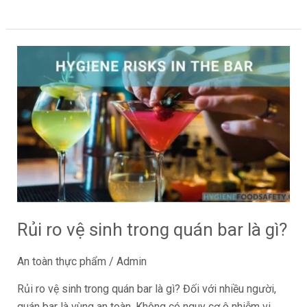
Rủi
ro
vệ
sinh
trong
quán
bar
là
gì?
Rủi ro vệ sinh trong quán bar là gì?
An toàn thực phẩm
/
Admin
Rủi ro vệ sinh trong quán bar là gì? Đối với nhiều người,
quán bar là vùng an toàn. Không có nguy cơ ô nhiễm vi