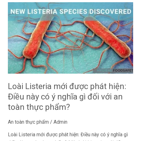
Loài
Listeria
mới
được
phát
hiện:
Điều
này
có
ý
Loài Listeria mới được phát hiện:
nghĩa
Điều này có ý nghĩa gì đối với an
gì
đối
toàn thực phẩm?
với
an
An toàn thực phẩm
/
Admin
toàn
Loài Listeria mới được phát hiện: Điều này có ý nghĩa gì
thực