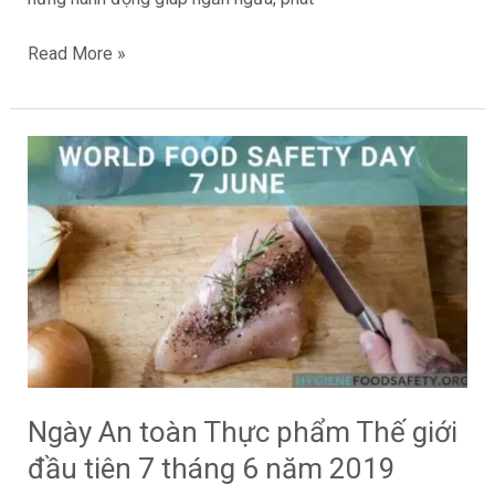
Read More »
Ngày
An
toàn
Thực
phẩm
Thế
giới
đầu
tiên
7
Ngày An toàn Thực phẩm Thế giới
tháng
đầu tiên 7 tháng 6 năm 2019
6
năm