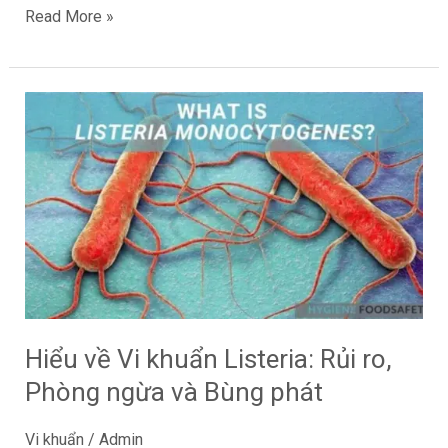
Read More »
Hiểu
về
Vi
khuẩn
Listeria:
Rủi
ro,
Phòng
ngừa
và
Hiểu về Vi khuẩn Listeria: Rủi ro,
Bùng
Phòng ngừa và Bùng phát
phát
Vi khuẩn
/
Admin