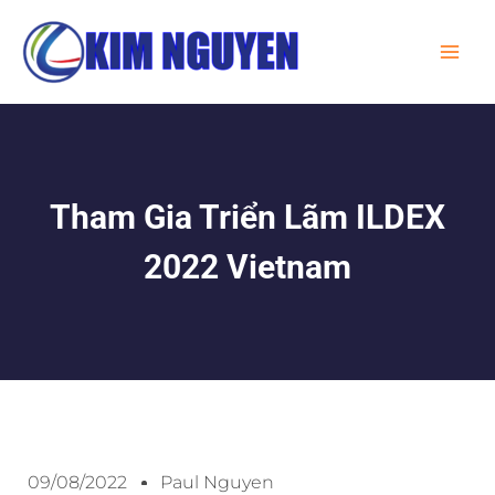
Skip
MA
to
ME
content
Tham Gia Triển Lãm ILDEX
2022 Vietnam
09/08/2022
Paul Nguyen