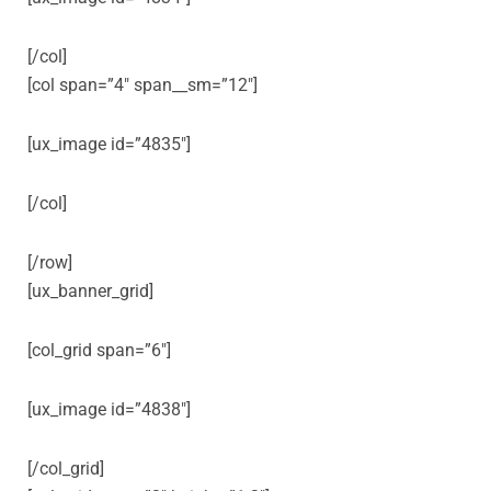
[/col]
[col span=”4″ span__sm=”12″]
[ux_image id=”4835″]
[/col]
[/row]
[ux_banner_grid]
[col_grid span=”6″]
[ux_image id=”4838″]
[/col_grid]