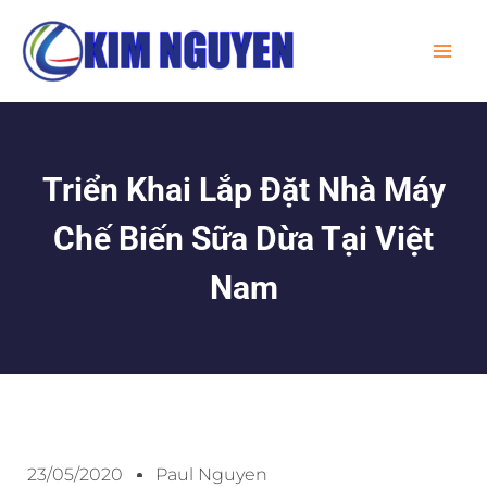
Skip
MA
to
ME
content
Triển Khai Lắp Đặt Nhà Máy
Chế Biến Sữa Dừa Tại Việt
Nam
23/05/2020
Paul Nguyen