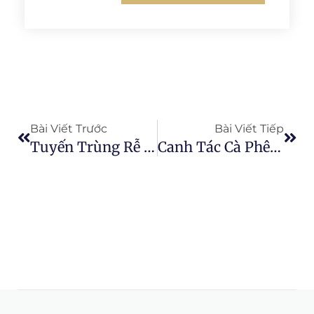
Prev
Next
Bài Viết Trước
Bài Viết Tiếp
Tuyến Trùng Rễ Mập Đe Dọa Sản Xuất Củ Cải Đường
Canh Tác Cà Phê Bền Vững Trên Toàn Thế Giới